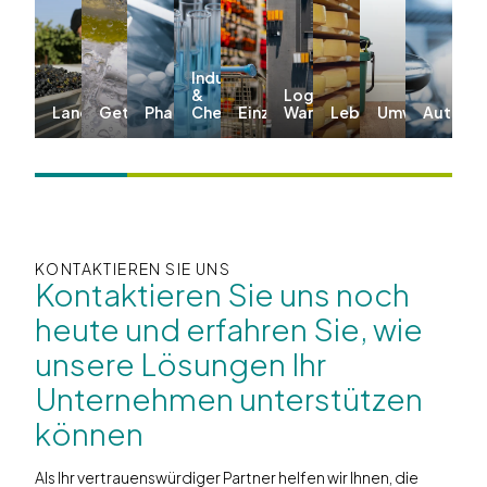
Industrie
&
Logistik &
Landwirtschaft
Getränke
Pharma
Chemie
Einzelhandel
Warehousing
Lebensmittel
Umwelt
Automo
KONTAKTIEREN SIE UNS
Kontaktieren Sie uns noch
heute und erfahren Sie, wie
unsere Lösungen Ihr
Unternehmen unterstützen
können
Als Ihr vertrauenswürdiger Partner helfen wir Ihnen, die