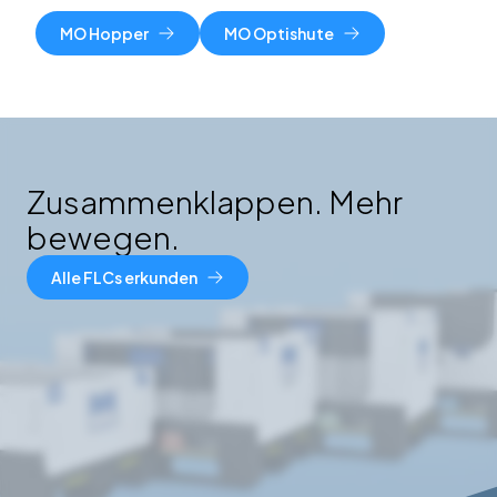
MO Hopper
MO Optishute
Zusammenklappen. Mehr
bewegen.
Alle FLCs erkunden