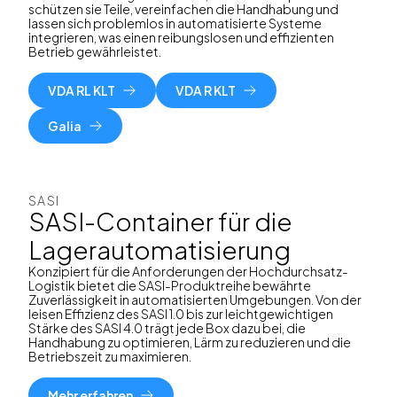
schützen sie Teile, vereinfachen die Handhabung und
lassen sich problemlos in automatisierte Systeme
integrieren, was einen reibungslosen und effizienten
Betrieb gewährleistet.
VDA RL KLT
VDA R KLT
Galia
SASI
SASI-Container für die
Lagerautomatisierung
Konzipiert für die Anforderungen der Hochdurchsatz-
Logistik bietet die SASI-Produktreihe bewährte
Zuverlässigkeit in automatisierten Umgebungen. Von der
leisen Effizienz des SASI 1.0 bis zur leichtgewichtigen
Stärke des SASI 4.0 trägt jede Box dazu bei, die
Handhabung zu optimieren, Lärm zu reduzieren und die
Betriebszeit zu maximieren.
Mehr erfahren