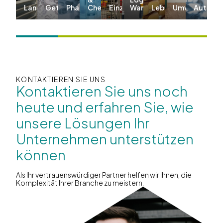
Landwirtschaft
Getränke
Pharma
Chemie
Einzelhandel
Warehousing
Lebensmittel
Umwelt
Automo
KONTAKTIEREN SIE UNS
Kontaktieren Sie uns noch
heute und erfahren Sie, wie
unsere Lösungen Ihr
Unternehmen unterstützen
können
Als Ihr vertrauenswürdiger Partner helfen wir Ihnen, die
Komplexität Ihrer Branche zu meistern.