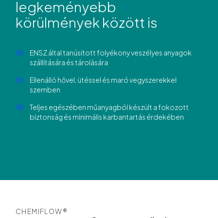
legkeményebb
körülmények között is
ENSZ által tanúsított folyékony veszélyes anyagok
szállítására és tárolására
Ellenálló hővel, ütéssel és maró vegyszerekkel
szemben
Teljes egészében műanyagból készült a fokozott
biztonság és minimális karbantartás érdekében
CHEMIFLOW®