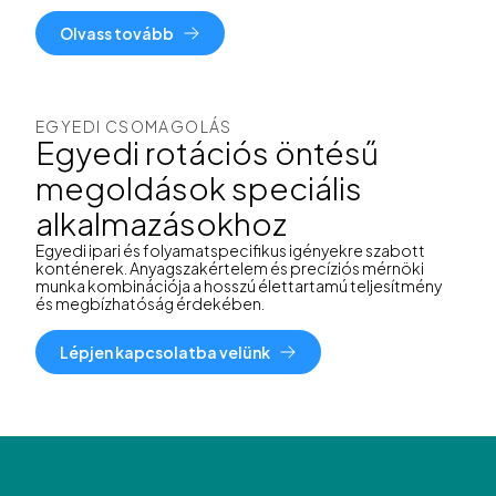
Olvass tovább
EGYEDI CSOMAGOLÁS
Egyedi rotációs öntésű
megoldások speciális
alkalmazásokhoz
Egyedi ipari és folyamatspecifikus igényekre szabott
konténerek. Anyagszakértelem és precíziós mérnöki
munka kombinációja a hosszú élettartamú teljesítmény
és megbízhatóság érdekében.
Lépjen kapcsolatba velünk