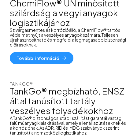
ChemiFlow® UN minősített
szilárdság a vegyi anyagok
logisztikájához
Szivárgásmentes és korrózióálló, a ChemiFlow® tartós
védelmet nyújt a veszélyes anyagok számára. Teljesen
újrahasznosítható és megfelel a legmagasabb biztonsági
előírásoknak.
További információ
TANKGO®
TankGo® megbízható, ENSZ
által tanúsított tartály
veszélyes folyadékokhoz
A TankGo® biztonságos, stabil szállítást garantál vastag
falú műanyag kialakításával, amely ellenáll az ütéseknek és
a korróziónak. Az ADR, RID és IMDG szabványok szerint
tanúsított a nemzetközi logisztikához.