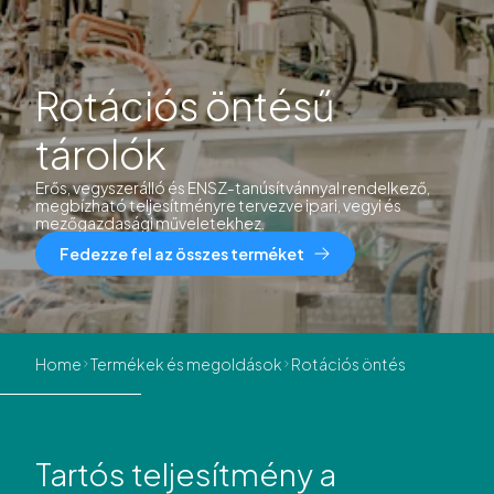
Rotációs öntésű
tárolók
Erős, vegyszerálló és ENSZ-tanúsítvánnyal rendelkező,
megbízható teljesítményre tervezve ipari, vegyi és
mezőgazdasági műveletekhez.
Fedezze fel az összes terméket
Home
Termékek és megoldások
Rotációs öntés
Tartós teljesítmény a