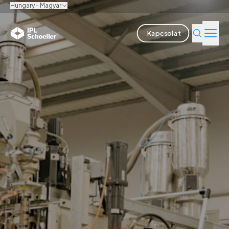
Hungary - Magyar
Kapcsolat
Iparágak
Termékek és megoldások
Innováció
Fenntarthatóság
Rólunk
Karrier
Helyszínek
Prospektusok
Media center
Events
Kötvényjelentések