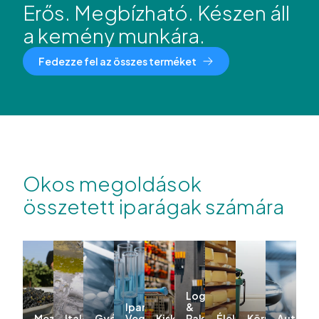
Erős. Megbízható. Készen áll
a kemény munkára.
Fedezze fel az összes terméket
Okos megoldások
összetett iparágak számára
Logisztika
Ipar &
&
Mezőgazdaság
Italok
Gyógyszeripar
Vegyipar
Kiskereskedelem
Raktározás
Élelmiszer
Környezeti
Autóipa