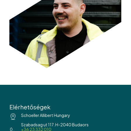
Elérhetőségek
Schoeller Allibert Hungary
Szabadsag ut 117. H-2040 Budaors
+36 23 332 010