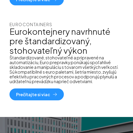
EUROCONTAINERS
Eurokontejnery navrhnuté
pre štandardizovaný,
stohovateľný výkon
Štandardizované, stohovateľné a pripravené na
automatizáciu, Euro prepravky ponúkajú spoľahlivé
skladovanie a manipuláciu s tovarom všetkých veľkostí.
Sú kompatibilné s euro paletami, šetria miesto, zvyšujú
efektivitu pracovných procesov a podporujú plynulú a
udržateľnú prevádzku naprieč odvetviami.
Prečítajte si viac