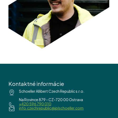
Kontaktné informácie
Schoeller Allibert Czech Republic s.r.o.
Na Rovince 879 - CZ-720 00 Ostrava
+420 596 790 010
info.czechrepublic@iplschoeller.com