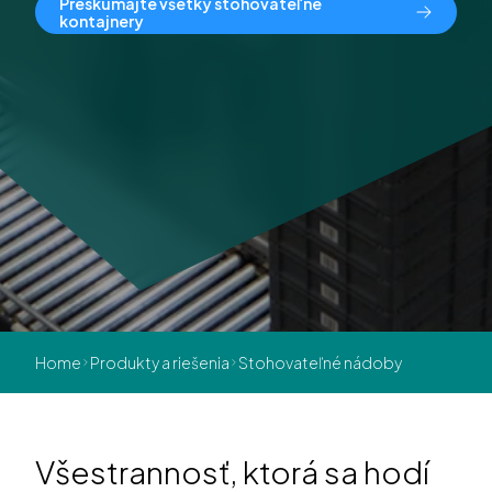
Preskúmajte všetky stohovateľné
kontajnery
Home
Produkty a riešenia
Stohovateľné nádoby
Všestrannosť, ktorá sa hodí