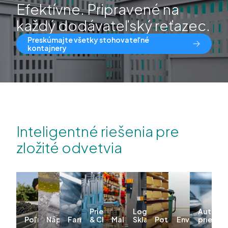
Efektívne. Pripravené na
každý dodávateľský reťazec.
Preskúmajte všetky stohovateľné
kontajnery
Inteligentné riešenia pre
zložité odvetvia
Priemysel
Logistika &
Automo
Poľnohospodárstvo
Nápoje
Farmácia
& Chémia
Maloobchod
Skladovanie
Potraviny
Environmentá
priemys