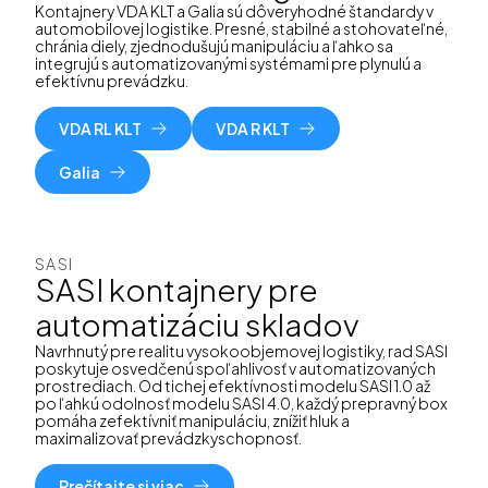
Kontajnery VDA KLT a Galia sú dôveryhodné štandardy v
automobilovej logistike. Presné, stabilné a stohovateľné,
chránia diely, zjednodušujú manipuláciu a ľahko sa
integrujú s automatizovanými systémami pre plynulú a
efektívnu prevádzku.
VDA RL KLT
VDA R KLT
Galia
SASI
SASI kontajnery pre
automatizáciu skladov
Navrhnutý pre realitu vysokoobjemovej logistiky, rad SASI
poskytuje osvedčenú spoľahlivosť v automatizovaných
prostrediach. Od tichej efektívnosti modelu SASI 1.0 až
po ľahkú odolnosť modelu SASI 4.0, každý prepravný box
pomáha zefektívniť manipuláciu, znížiť hluk a
maximalizovať prevádzkyschopnosť.
Prečítajte si viac