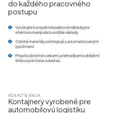
do každého pracovného
postupu
Vytvárajte kompaktné paletové náklady pre
efektívnu manipuláciu a nižšie náklady
Odolné materiály sa integrujú s automatizovanými
systémami
Prispôsobiteľné s vekami, priehradkami a držiakmi
štítkov pre rôzne odvetvia
VDA KLT & GALIA
Kontajnery vyrobené pre
automobilovú logistiku