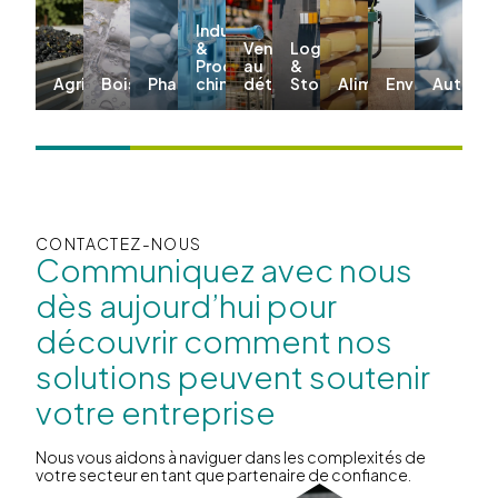
Industriel
&
Vente
Logistique
Produits
au
&
Agriculture
Boissons
Pharma
chimiques
détail
Stockage
Aliments
Environnemen
Automo
CONTACTEZ-NOUS
Communiquez avec nous
dès aujourd’hui pour
découvrir comment nos
solutions peuvent soutenir
votre entreprise
Nous vous aidons à naviguer dans les complexités de
votre secteur en tant que partenaire de confiance.