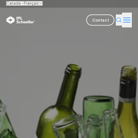
Canada - Français
Contact
Industries
Produits & solutions
L'innovation
Durabilité
A propos de nous
Offres d'emploi
Nos bureaux
Brochures
Media center
Events
Rapports obligations