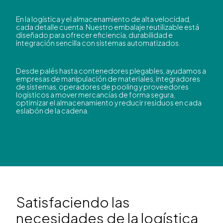
En la logística y el almacenamiento de alta velocidad,
cada detalle cuenta. Nuestro embalaje reutilizable está
diseñado para ofrecer eficiencia, durabilidad e
integración sencilla con sistemas automatizados.
Desde palés hasta contenedores plegables, ayudamos a
empresas de manipulación de materiales, integradores
de sistemas, operadores de pooling y proveedores
logísticos a mover mercancías de forma segura,
optimizar el almacenamiento y reducir residuos en cada
eslabón de la cadena.
Satisfaciendo las
necesidades de la logística