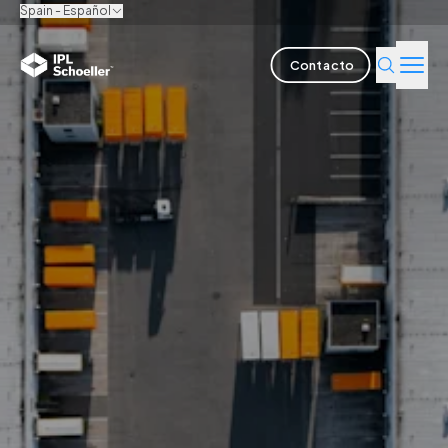
Spain - Español
Contacto
Industrias
Productos y soluciones
Innovación
Sostenibilidad
Sobre nosotros
Empleo
Sedes
Catálogos
Media center
Events
Informes de bonos