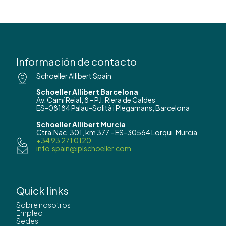
Información de contacto
Schoeller Allibert Spain
Schoeller Allibert Barcelona
Av. Camí Reial, 8 - P.I. Riera de Caldes
ES-08184 Palau-Solità i Plegamans, Barcelona
Schoeller Allibert Murcia
Ctra.Nac. 301, km 377 - ES-30564 Lorqui, Murcia
+34 93 271 0120
info.spain@iplschoeller.com
Quick links
Sobre nosotros
Empleo
Sedes