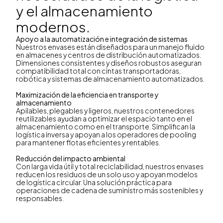
y el almacenamiento
modernos.
Apoyo a la automatización e integración de sistemas
Nuestros envases están diseñados para un manejo fluido
en almacenes y centros de distribución automatizados.
Dimensiones consistentes y diseños robustos aseguran
compatibilidad total con cintas transportadoras,
robótica y sistemas de almacenamiento automatizados.
Maximización de la eficiencia en transporte y
almacenamiento
Apilables, plegables y ligeros, nuestros contenedores
reutilizables ayudan a optimizar el espacio tanto en el
almacenamiento como en el transporte. Simplifican la
logística inversa y apoyan a los operadores de pooling
para mantener flotas eficientes y rentables.
Reducción del impacto ambiental
Con larga vida útil y total reciclabilidad, nuestros envases
reducen los residuos de un solo uso y apoyan modelos
de logística circular. Una solución práctica para
operaciones de cadena de suministro más sostenibles y
responsables.