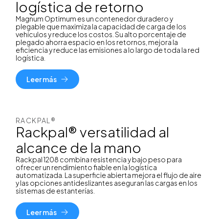
logística de retorno
Magnum Optimum es un contenedor duradero y
plegable que maximiza la capacidad de carga de los
vehículos y reduce los costos. Su alto porcentaje de
plegado ahorra espacio en los retornos, mejora la
eficiencia y reduce las emisiones a lo largo de toda la red
logística.
Leer más
RACKPAL®
Rackpal® versatilidad al
alcance de la mano
Rackpal 1208 combina resistencia y bajo peso para
ofrecer un rendimiento fiable en la logística
automatizada. La superficie abierta mejora el flujo de aire
y las opciones antideslizantes aseguran las cargas en los
sistemas de estanterías.
Leer más