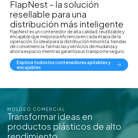
FlapNest – la solución
resellable para una
distribución más inteligente
FlapNest es un contenedor de alta calidad, reutilizable y
encajable que mejora la eficiencia en cada etapa de la
operación. Es ideal para la distribución minorista, tiendas
de conveniencia, farmacias y servicios de mudanza y
ahorra espacio mientras garantiza un transporte seguro.
Explora todos los contenedores apilables y
encajables
MOLDEO COMERCIAL
Transformar ideas en
productos plásticos de alto
rendimiento