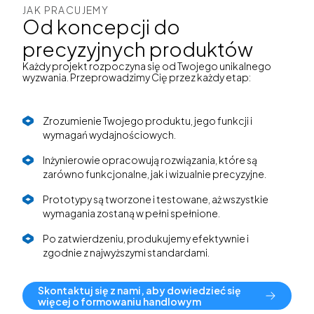
JAK PRACUJEMY
Od koncepcji do
precyzyjnych produktów
Każdy projekt rozpoczyna się od Twojego unikalnego
wyzwania. Przeprowadzimy Cię przez każdy etap:
Zrozumienie Twojego produktu, jego funkcji i
wymagań wydajnościowych.
Inżynierowie opracowują rozwiązania, które są
zarówno funkcjonalne, jak i wizualnie precyzyjne.
Prototypy są tworzone i testowane, aż wszystkie
wymagania zostaną w pełni spełnione.
Po zatwierdzeniu, produkujemy efektywnie i
zgodnie z najwyższymi standardami.
Skontaktuj się z nami, aby dowiedzieć się
więcej o formowaniu handlowym