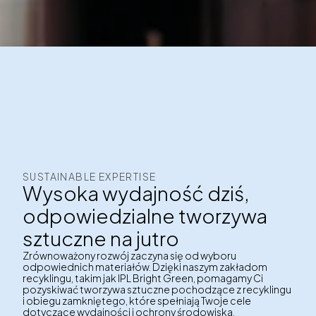
SUSTAINABLE EXPERTISE
Wysoka wydajność dziś,
odpowiedzialne tworzywa
sztuczne na jutro
Zrównoważony rozwój zaczyna się od wyboru
odpowiednich materiałów. Dzięki naszym zakładom
recyklingu, takim jak IPL Bright Green, pomagamy Ci
pozyskiwać tworzywa sztuczne pochodzące z recyklingu
i obiegu zamkniętego, które spełniają Twoje cele
dotyczące wydajności i ochrony środowiska.