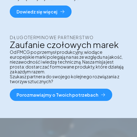
Dowiedz się więcej
DŁUGOTERMINOWE PARTNERSTWO
Zaufanie czołowych marek
Od FMCG po przemysł produkcyjny, wiodące
europejskie marki polegają na nas ze względu na jakość,
niezawodność i wiedzę techniczną. Nasza misja jest
prosta: dostarczać formowane produkty, które działają
za każdym razem.
Szukasz partnera do swojego kolejnego rozwiązania z
tworzyw sztucznych?
Porozmawiajmy o Twoich potrzebach