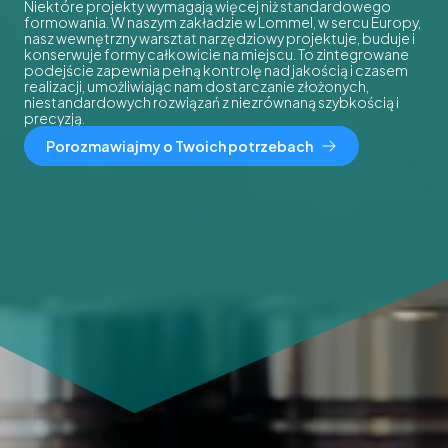
Niektóre projekty wymagają więcej niż standardowego
formowania. W naszym zakładzie w Lommel, w sercu Europy,
nasz wewnętrzny warsztat narzędziowy projektuje, buduje i
konserwuje formy całkowicie na miejscu. To zintegrowane
podejście zapewnia pełną kontrolę nad jakością i czasem
realizacji, umożliwiając nam dostarczanie złożonych,
niestandardowych rozwiązań z niezrównaną szybkością i
precyzją.
Porozmawiajmy o Twoich potrzebach