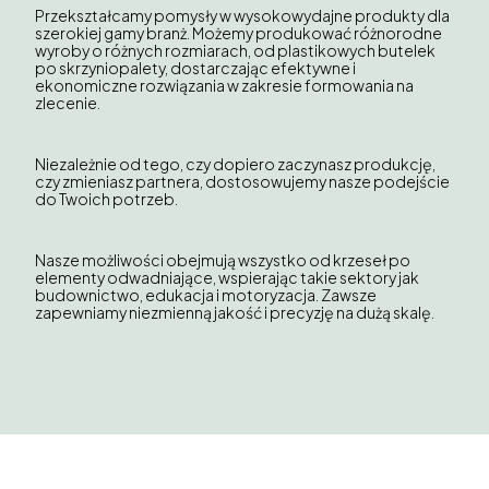
Przekształcamy pomysły w wysokowydajne produkty dla
szerokiej gamy branż. Możemy produkować różnorodne
wyroby o różnych rozmiarach, od plastikowych butelek
po skrzyniopalety, dostarczając efektywne i
ekonomiczne rozwiązania w zakresie formowania na
zlecenie.
Niezależnie od tego, czy dopiero zaczynasz produkcję,
czy zmieniasz partnera, dostosowujemy nasze podejście
do Twoich potrzeb.
Nasze możliwości obejmują wszystko od krzeseł po
elementy odwadniające, wspierając takie sektory jak
budownictwo, edukacja i motoryzacja. Zawsze
zapewniamy niezmienną jakość i precyzję na dużą skalę.