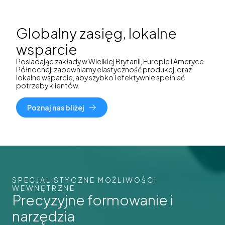
Globalny zasięg, lokalne
wsparcie
Posiadając zakłady w Wielkiej Brytanii, Europie i Ameryce
Północnej, zapewniamy elastyczność produkcji oraz
lokalne wsparcie, aby szybko i efektywnie spełniać
potrzeby klientów.
Poznaj nas bliżej
SPECJALISTYCZNE MOŻLIWOŚCI
WEWNĘTRZNE
Precyzyjne formowanie i
narzędzia