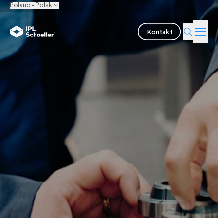
Poland - Polski
Kontakt
Branże
Produkty i rozwiązania
Innowacja
Zrównoważony rozwój
O nas
Kariera
lokalizacje
Katalogi i broszury
Media center
Events
Raporty obligatariuszy