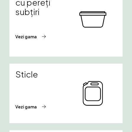
cu pereți
subțiri
Vezi gama
Sticle
Vezi gama