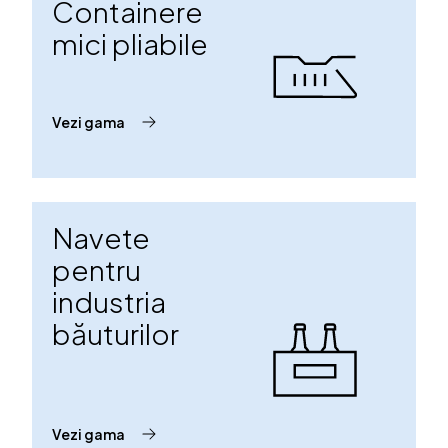
Containere
mici pliabile
Vezi gama
Navete
pentru
industria
băuturilor
Vezi gama