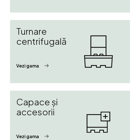
Turnare
centrifugală
Vezi gama
Capace și
accesorii
Vezi gama