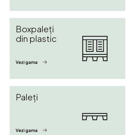
Boxpaleți
din plastic
Vezi gama
Paleți
Vezi gama