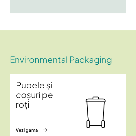
Environmental Packaging
Pubele și
coșuri pe
roți
Vezi gama