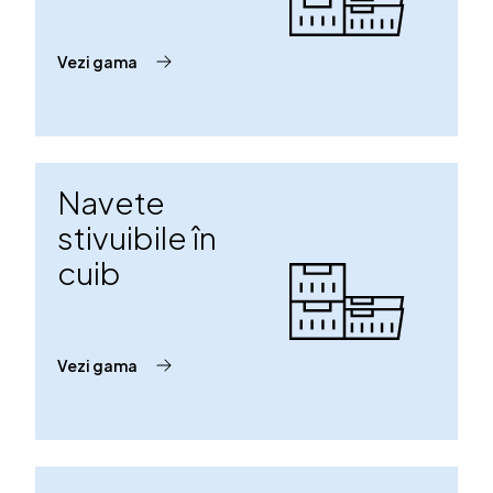
Vezi gama
Navete
stivuibile în
cuib
Vezi gama