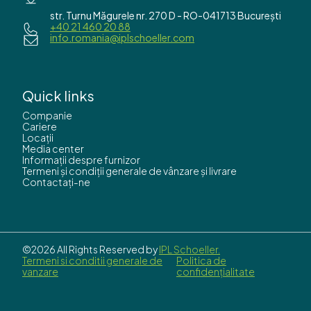
str. Turnu Măgurele nr. 270 D - RO-041713 București
+40 21 460 20 88
info.romania@iplschoeller.com
Quick links
Companie
Cariere
Locații
Media center
Informații despre furnizor
Termeni și condiții generale de vânzare și livrare
Contactați-ne
©2026 All Rights Reserved by
IPL Schoeller.
Termeni si conditii generale de
Politica de
vanzare
confidențialitate