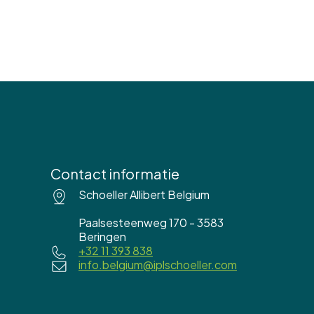
Contact informatie
Schoeller Allibert Belgium
Paalsesteenweg 170 - 3583
Beringen
+32 11 393 838
info.belgium@iplschoeller.com