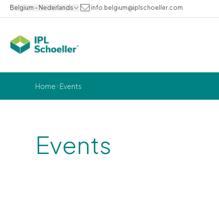
Belgium - Nederlands
info.belgium@iplschoeller.com
Home
Events
Events