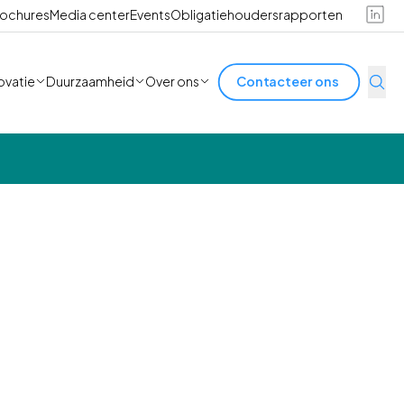
ochures
Media center
Events
Obligatiehoudersrapporten
ovatie
Duurzaamheid
Over ons
Contacteer ons