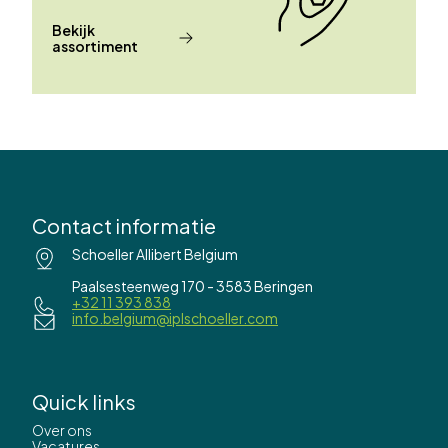
Bekijk
assortiment
Contact informatie
Schoeller Allibert Belgium
Paalsesteenweg 170 - 3583 Beringen
+32 11 393 838
info.belgium@iplschoeller.com
Quick links
Over ons
Vacatures