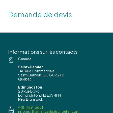
Demande de devis
Informations sur les contacts
Canada
Saint-Damien
140 Rue Commerciale
Saint-Damien, QC G0R 2Y0
Quebec
Edmundston
20 Rue Boyd
Edmundston, NB E3V 4H4
New Brunswick
418-789-3651
info.northamerica@iplschoeller.com