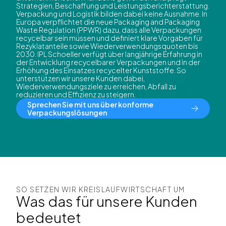
Strategien, Beschaffung und Leistungsberichterstattung.
Verpackung und Logistik bilden dabei keine Ausnahme. In
Europa verpflichtet die neue Packaging and Packaging
Waste Regulation (PPWR) dazu, dass alle Verpackungen
recycelbar sein müssen und definiert klare Vorgaben für
Rezyklatanteile sowie Wiederverwendungsquoten bis
2030. IPL Schoeller verfügt über langjährige Erfahrung in
der Entwicklung recycelbarer Verpackungen und in der
Erhöhung des Einsatzes recycelter Kunststoffe. So
unterstützen wir unsere Kunden dabei,
Wiederverwendungsziele zu erreichen, Abfall zu
reduzieren und Effizienz zu steigern.
Sprechen Sie mit uns über konforme
Verpackungslösungen
SO SETZEN WIR KREISLAUFWIRTSCHAFT UM
Was das für unsere Kunden
bedeutet