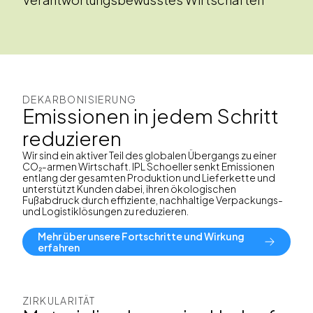
DEKARBONISIERUNG
Emissionen in jedem Schritt
reduzieren
Wir sind ein aktiver Teil des globalen Übergangs zu einer
CO₂-armen Wirtschaft. IPL Schoeller senkt Emissionen
entlang der gesamten Produktion und Lieferkette und
unterstützt Kunden dabei, ihren ökologischen
Fußabdruck durch effiziente, nachhaltige Verpackungs-
und Logistiklösungen zu reduzieren.
Mehr über unsere Fortschritte und Wirkung
erfahren
ZIRKULARITÄT