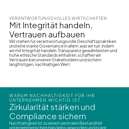
VERANTWORTUNGSVOLLES WIRTSCHAFTEN
Mit Integrität handeln,
Vertrauen aufbauen
Wir stehen für verantwortungsvolle Geschäftspraktiken
und eine starke Governance in allem, was wir tun. Indem
wir mit Integrität handeln, Transparenz gewährleisten und
hohe ethische Standards einhalten, schaffen wir
Vertrauen bei unseren Stakeholdern und sichern
langfristigen, nachhaltigen Wert.
WARUM NACHHALTIGKEIT FÜR IHR
UNTERNEHMEN WICHTIG IST
Zirkularität stärken und
Compliance sichern
Nachhaltigkeit ist zu einem zentralen Bestandteil
unternehmerischen Handelns geworden und prägt