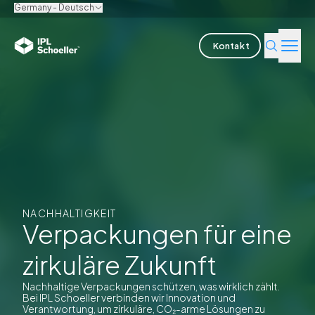
Germany - Deutsch
Kontakt
Branchen
Produkte & Lösungen
Innovation
Nachhaltigkeit
NACHHALTIGKEIT
Verpackungen für eine
Über uns
zirkuläre Zukunft
Karriere
Standorte
Broschüren
Media center
Events
Nachhaltige Verpackungen schützen, was wirklich zählt.
Anleiheberichte
Bei IPL Schoeller verbinden wir Innovation und
Verantwortung, um zirkuläre, CO₂-arme Lösungen zu