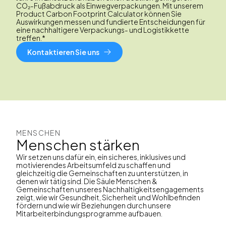
CO₂-Fußabdruck als Einwegverpackungen. Mit unserem
Product Carbon Footprint Calculator können Sie
Auswirkungen messen und fundierte Entscheidungen für
eine nachhaltigere Verpackungs- und Logistikkette
treffen.*
Kontaktieren Sie uns
MENSCHEN
Menschen stärken
Wir setzen uns dafür ein, ein sicheres, inklusives und
motivierendes Arbeitsumfeld zu schaffen und
gleichzeitig die Gemeinschaften zu unterstützen, in
denen wir tätig sind. Die Säule Menschen &
Gemeinschaften unseres Nachhaltigkeitsengagements
zeigt, wie wir Gesundheit, Sicherheit und Wohlbefinden
fördern und wie wir Beziehungen durch unsere
Mitarbeiterbindungsprogramme aufbauen.