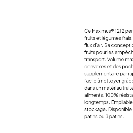
Ce Maximus® 1212 perfo
fruits et légumes frai
flux d'air. Sa concep
fruits pour les empêch
transport. Volume max
convexes et des poche
supplémentaire par ra
facile à nettoyer grâc
dans un matériau trait
aliments. 100% résista
longtemps. Empilable j
stockage. Disponible 
patins ou 3 patins.