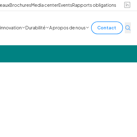
reaux
Brochures
Media center
Events
Rapports obligations
'innovation
Durabilité
A propos de nous
Contact