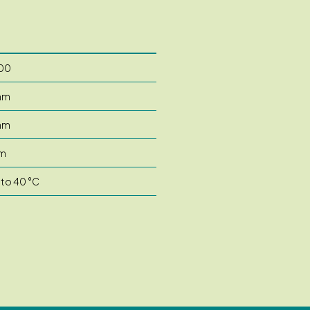
00
mm
mm
m
 to 40 °C