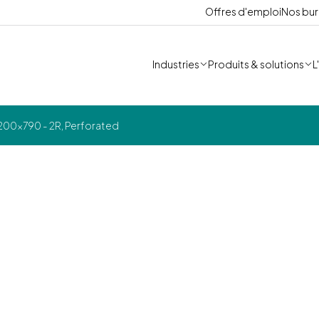
Offres d'emploi
Nos bu
Industries
Produits & solutions
L
200x790 - 2R, Perforated