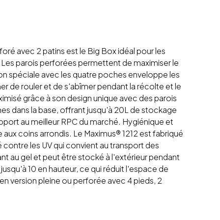
ré avec 2 patins est le Big Box idéal pour les
s. Les parois perforées permettent de maximiser le
tion spéciale avec les quatre poches enveloppe les
er de rouler et de s'abîmer pendant la récolte et le
imisé grâce à son design unique avec des parois
s dans la base, offrant jusqu'à 20L de stockage
pport au meilleur RPC du marché. Hygiénique et
e aux coins arrondis. Le Maximus® 1212 est fabriqué
é contre les UV qui convient au transport des
nt au gel et peut être stocké à l'extérieur pendant
usqu'à 10 en hauteur, ce qui réduit l'espace de
en version pleine ou perforée avec 4 pieds, 2