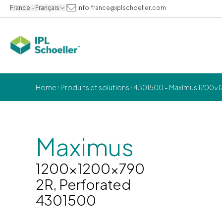
France - Français
info.france@iplschoeller.com
Home
Produits et solutions
4301500 - Maximus 1200x1
Maximus
1200x1200x790
2R, Perforated
4301500