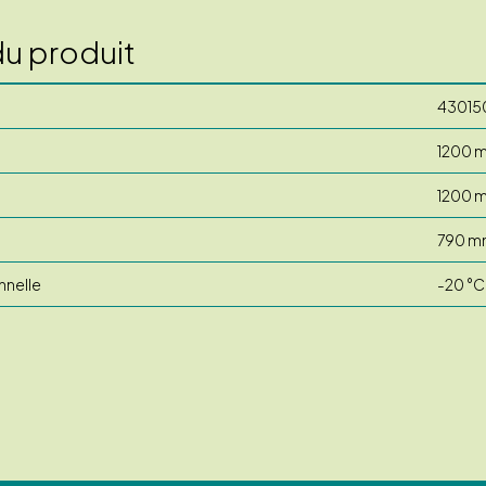
du produit
43015
1200 
1200 
790 m
nnelle
-20 °C