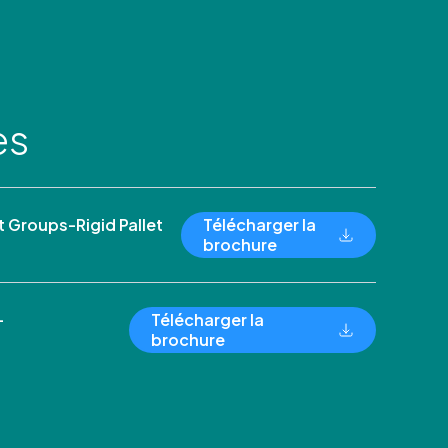
es
Groups-Rigid Pallet
Télécharger la
brochure
-
Télécharger la
brochure