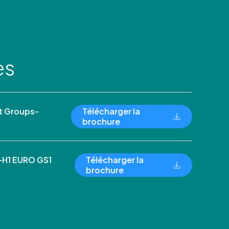
es
 Groups-
Télécharger la
brochure
-H1 EURO GS1
Télécharger la
brochure