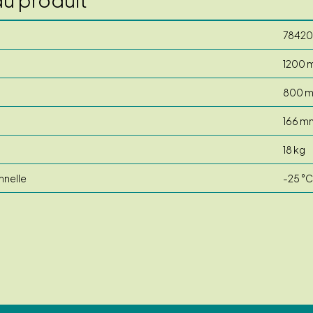
78420
1200 
800 
166 m
18 kg
nnelle
-25 °C