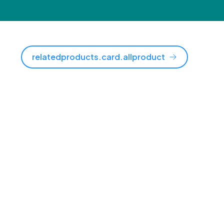
relatedproducts.card.allproduct