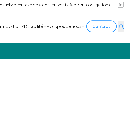
reaux
Brochures
Media center
Events
Rapports obligations
'innovation
Durabilité
A propos de nous
Contact