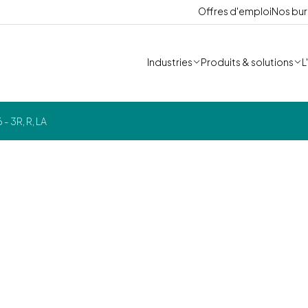
Offres d'emploi
Nos bu
Industries
Produits & solutions
L
- 3R, R, LA