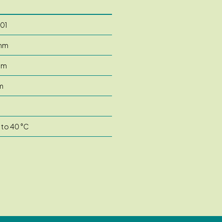
01
mm
mm
m
 to 40 °C