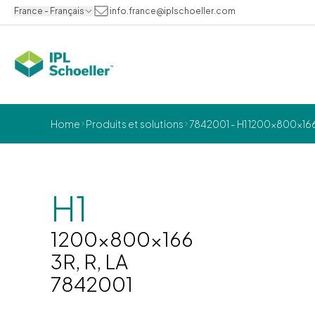
France - Français
info.france@iplschoeller.com
Home
Produits et solutions
7842001 - H1 1200x800x166 
H1
1200x800x166
3R, R, LA
7842001