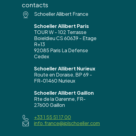
contacts
Schoeller Allibert France
Schoeller Allibert Paris
TOUR W - 102 Terrasse
Boieldieu CS 60639 - Etage
R+13
92085 Paris La Defense
Cedex
Schoeller Allibert Nurieux
Route en Doraise, BP 69 -
FR-01460 Nurieux
Schoeller Allibert Gaillon
Rte de la Garenne, FR-
27600 Gaillon
+33 1 55 51 17 00
info.france@iplschoeller.com