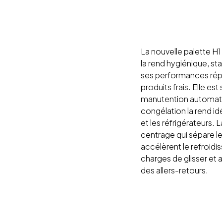
La nouvelle palette H
la rend hygiénique, sta
ses performances répo
produits frais. Elle est
manutention automatis
congélation la rend id
et les réfrigérateurs.
centrage qui sépare les
accélèrent le refroid
charges de glisser et a
des allers-retours.