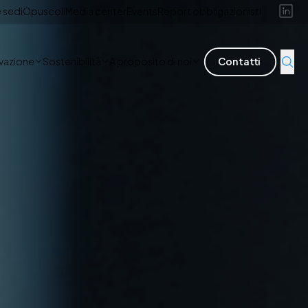
 sedi
Opuscoli
Media center
Events
Report obbligazionisti
ovazione
Sostenibilità
A proposito di noi
Contatti