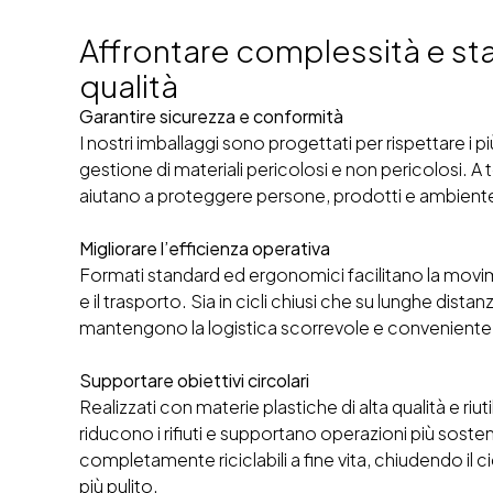
Affrontare complessità e st
qualità
Garantire sicurezza e conformità
I nostri imballaggi sono progettati per rispettare i pi
gestione di materiali pericolosi e non pericolosi. A te
aiutano a proteggere persone, prodotti e ambient
Migliorare l’efficienza operativa
Formati standard ed ergonomici facilitano la mov
e il trasporto. Sia in cicli chiusi che su lunghe distan
mantengono la logistica scorrevole e conveniente
Supportare obiettivi circolari
Realizzati con materie plastiche di alta qualità e riutil
riducono i rifiuti e supportano operazioni più sosteni
completamente riciclabili a fine vita, chiudendo il ci
più pulito.