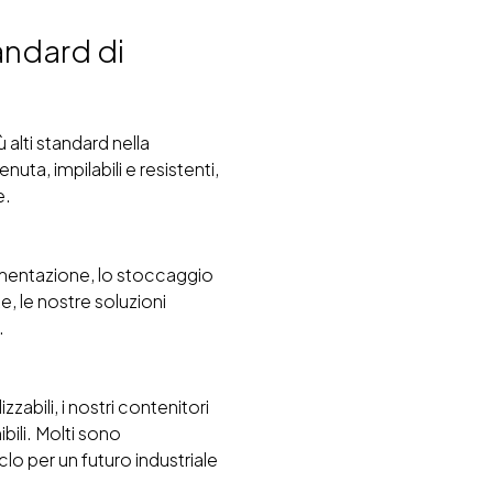
andard di
ù alti standard nella
nuta, impilabili e resistenti,
e.
imentazione, lo stoccaggio
ze, le nostre soluzioni
.
izzabili, i nostri contenitori
bili. Molti sono
clo per un futuro industriale