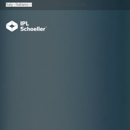
Italy - Italiano
info.italy@iplschoeller.com