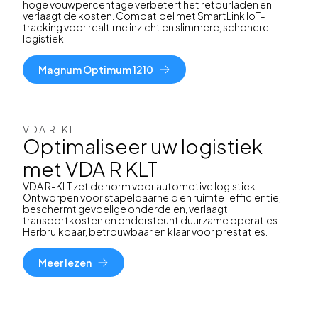
hoge vouwpercentage verbetert het retourladen en
verlaagt de kosten. Compatibel met SmartLink IoT-
tracking voor realtime inzicht en slimmere, schonere
logistiek.
Magnum Optimum 1210
VDA R-KLT
Optimaliseer uw logistiek
met VDA R KLT
VDA R-KLT zet de norm voor automotive logistiek.
Ontworpen voor stapelbaarheid en ruimte-efficiëntie,
beschermt gevoelige onderdelen, verlaagt
transportkosten en ondersteunt duurzame operaties.
Herbruikbaar, betrouwbaar en klaar voor prestaties.
Meer lezen