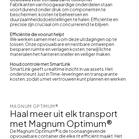
Fabrikanten van hoogwaardige onderdelen staan
voortdurend onder druk om componenten te
beschermen, kosten te beheersen en
duurzaamheidsdoelstellingen te halen. Efficiëntie en
precisie zijn cruciaal om concurrerend te blijven.
Efficiëntie die vooruit helpt
We werken samen met u om deze uitdagingen op te
lossen. Onze opvouwbare en nestbare ontwerpen
besparen ruimte en verlagen kosten, terwijl lichte
materialen het hanteren sneller en veiliger maken.
Houd controle met SmartLink
SmartLink geeft u realtime inzicht in uw assets. Het
ondersteunt Just in Time-leveringen en transparante
kosten, zodat u met vertrouwen kunt plannen en werken.
MAGNUM OPTIMUM®
Haal meer uit elk transport
met Magnum Optimum®
De Magnum Optimum® is de toonaangevende
opvouwbare container die elke rit efficiënt maakt. Het