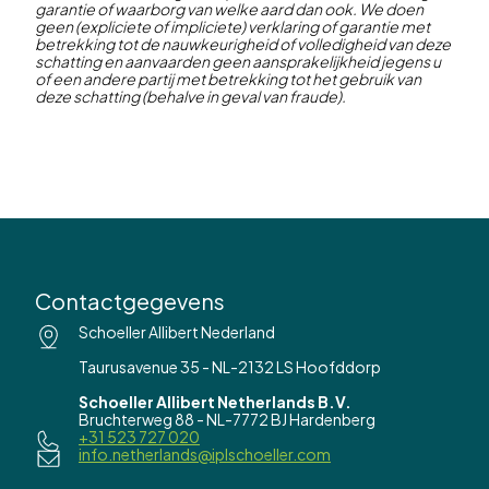
garantie of waarborg van welke aard dan ook. We doen
Meer lezen
geen (expliciete of impliciete) verklaring of garantie met
betrekking tot de nauwkeurigheid of volledigheid van deze
schatting en aanvaarden geen aansprakelijkheid jegens u
of een andere partij met betrekking tot het gebruik van
deze schatting (behalve in geval van fraude).
Contactgegevens
Schoeller Allibert Nederland
Taurusavenue 35 - NL-2132 LS Hoofddorp
Schoeller Allibert Netherlands B.V.
Bruchterweg 88 - NL-7772 BJ Hardenberg
+31 523 727 020
info.netherlands@iplschoeller.com