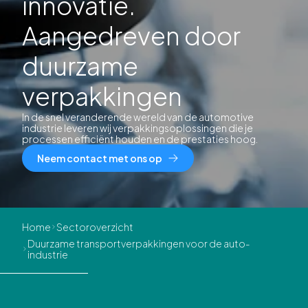
innovatie.
Aangedreven door
duurzame
verpakkingen
In de snel veranderende wereld van de automotive
industrie leveren wij verpakkingsoplossingen die je
processen efficiënt houden en de prestaties hoog.
Neem contact met ons op
Home
Sectoroverzicht
Duurzame transportverpakkingen voor de auto-
industrie