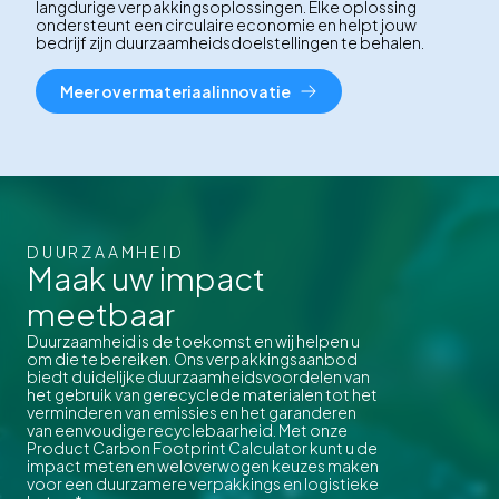
langdurige verpakkingsoplossingen. Elke oplossing
ondersteunt een circulaire economie en helpt jouw
bedrijf zijn duurzaamheidsdoelstellingen te behalen.
Meer over materiaalinnovatie
DUURZAAMHEID
Maak uw impact
meetbaar
Duurzaamheid is de toekomst en wij helpen u
om die te bereiken. Ons verpakkingsaanbod
biedt duidelijke duurzaamheidsvoordelen van
het gebruik van gerecyclede materialen tot het
verminderen van emissies en het garanderen
van eenvoudige recyclebaarheid. Met onze
Product Carbon Footprint Calculator kunt u de
impact meten en weloverwogen keuzes maken
voor een duurzamere verpakkings en logistieke