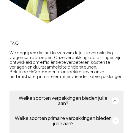
FAQ
We begrijpen dat het kiezen van de juiste verpakking
vragen kan oproepen. Onze verpakkingsoplossingen zijn
ontwikkeld om efficiëntie te verbeteren, kosten te
verlagen en duurzaamheid te ondersteunen.
Bekijk de FAQ om meer te ontdekken over onze
herbruikbare, primaire en milieuvriendelijke verpakkingen.
Welke soorten verpakkingen bieden jullie
aan?
Welke soorten primaire verpakkingen bieden
Wij bieden een volledig portfolio van primaire en
herbruikbare transportverpakkingen voor sectoren
jullie aan?
zoals milieutechniek, automotive, voeding, industrie,
chemie en vele andere. Onze verpakkingen zorgen