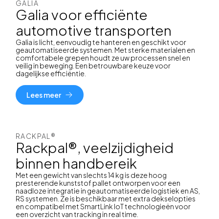
GALIA
Galia voor efficiënte
automotive transporten
Galia is licht, eenvoudig te hanteren en geschikt voor
geautomatiseerde systemen. Met sterke materialen en
comfortabele grepen houdt ze uw processen snel en
veilig in beweging. Een betrouwbare keuze voor
dagelijkse efficiëntie.
Lees meer
RACKPAL®
Rackpal®, veelzijdigheid
binnen handbereik
Met een gewicht van slechts 14 kg is deze hoog
presterende kunststof pallet ontworpen voor een
naadloze integratie in geautomatiseerde logistiek en AS,
RS systemen. Ze is beschikbaar met extra dekselopties
en compatibel met SmartLink IoT technologieën voor
een overzicht van tracking in real time.