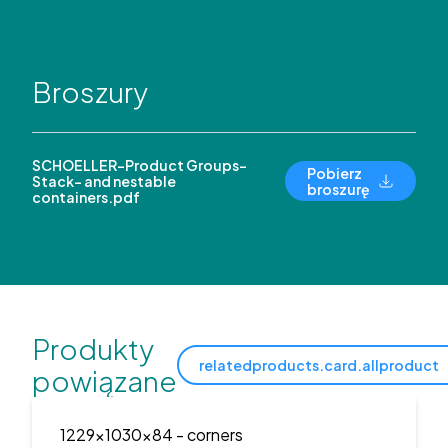
Broszury
SCHOELLER-Product Groups-
Pobierz
Stack- and nestable
broszurę
containers.pdf
Produkty
relatedproducts.card.allproduct
powiązane
1229x1030x84
- corners