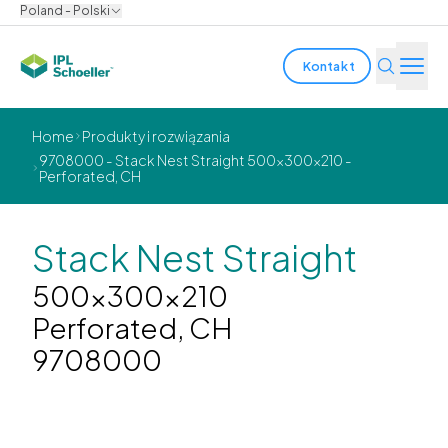
Poland - Polski
Kontakt
Branże
Home
Produkty i rozwiązania
9708000 - Stack Nest Straight 500x300x210 -
Perforated, CH
Produkty i rozwiązania
Innowacja
Stack Nest Straight
Zrównoważony rozwój
500x300x210
Perforated, CH
O nas
9708000
Kariera
lokalizacje
Katalogi i broszury
Media center
Events
Raporty obligatariuszy