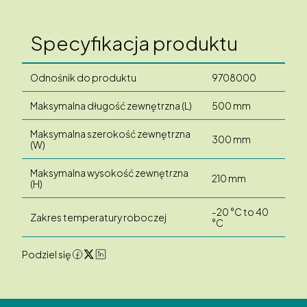
Specyfikacja produktu
Odnośnik do produktu
9708000
Maksymalna długość zewnętrzna (L)
500 mm
Maksymalna szerokość zewnętrzna
300 mm
(W)
Maksymalna wysokość zewnętrzna
210 mm
(H)
-20 °C to 40
Zakres temperatury roboczej
°C
Podziel się