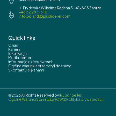
ul. Fryderyka Wilhelma Redena 5 - 41-808 Zabrze
+48 32 283 13 10
info.poland@iplschoeller.com
Quick links
O nas
Kariera
lokalizacje
Media center
Informacje o dostawcach
Ogólne warunki sprzedaży i dostawy
Skontaktuj się z nami
©2026 All Rights Reserved by
IPL Schoeller.
Ogólne Warunki Sprzedaży (OWS)
Polityka prywatności