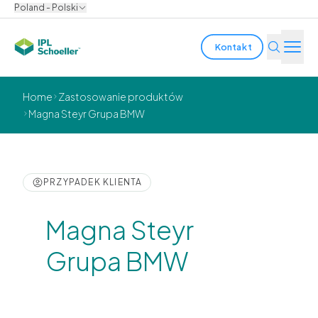
Poland - Polski
Kontakt
Branże
Home
Zastosowanie produktów
Magna Steyr Grupa BMW
Produkty i rozwiązania
Innowacja
PRZYPADEK KLIENTA
Zrównoważony rozwój
Magna Steyr
O nas
Grupa BMW
Kariera
lokalizacje
Katalogi i broszury
Media center
Events
Raporty obligatariuszy