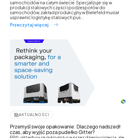
samochodów na całym świecie. Specjalizuje się w
produkcji stalowych części i podzespołów do
samochodów, zakład produkcyjny w Bielefeld musiał
usprawnić logistykę stalowych pus...
Przeczytaj więcej
AKTUALNOŚCI
Przemyśl swoje opakowanie: Dlaczego nadszedł
czas, aby wyjść poza pudełko Gitter?
EPAL gitterbox służył logistyce przez dziesięciolecia, ale