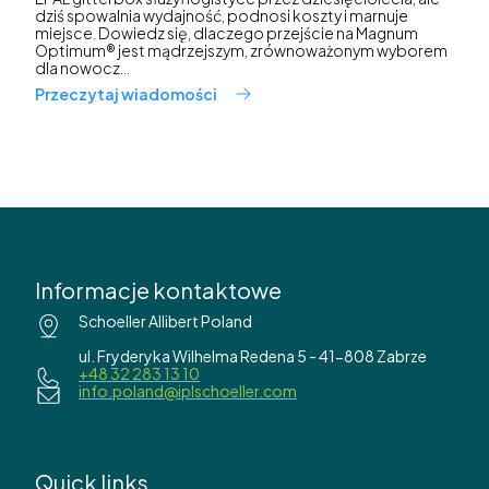
dziś spowalnia wydajność, podnosi koszty i marnuje
miejsce. Dowiedz się, dlaczego przejście na Magnum
Optimum® jest mądrzejszym, zrównoważonym wyborem
dla nowocz...
Przeczytaj wiadomości
Informacje kontaktowe
Schoeller Allibert Poland
ul. Fryderyka Wilhelma Redena 5 - 41-808 Zabrze
+48 32 283 13 10
info.poland@iplschoeller.com
Quick links