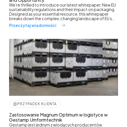
We’re thrilled to introduce our latest whitepaper: New EU
sustainability regulations and their impact on packaging.
Designed as your essential resource, this whitepaper
breaks down the complex, changing landscape of EU s...
Przeczytaj wiadomości
PRZYPADEK KLIENTA
Zastosowanie Magnum Optimum w logistyce w
Gestamp Umformtechnik
Gestamp jest jednym z wiodących producentów