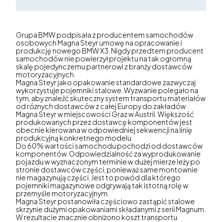
Grupa BMW podpisała z producentem samochodów
osobowych Magna Steyr umowę na opracowanie i
produkcję nowego BMW X3. Nigdy przedtem producent
samochodów nie powierzył projektu na tak ogromną
skalę pojedynczemu partnerowi z branży dostawców
motoryzacyjnych.
Magna Steyr jako opakowanie standardowe zazwyczaj
wykorzystuje pojemniki stalowe. Wyzwanie polegało na
tym, aby znaleźć skuteczny system transportu materiałów
od różnych dostawców z całej Europy do zakładów
Magna Steyr w miejscowości Graz w Austrii. Większość
produkowanych przez dostawcę komponentów jest
obecnie kierowana w odpowiedniej sekwencji na linię
produkcyjną konkretnego modelu.
Do 60% wartości samochodu pochodzi od dostawców
komponentów. Odpowiedzialność za wyprodukowanie
pojazdu w wyznaczonym terminie w dużej mierze leży po
stronie dostawców części, ponieważ same montownie
nie magazynują części. Jest to powód dla którego
pojemniki magazynowe odgrywają tak istotną rolę w
przemyśle motoryzacyjnym.
Magna Steyr postanowiła częściowo zastąpić stalowe
skrzynie dużymi opakowaniami składanymi z serii Magnum.
W rezultacie znacznie obniżono koszt transportu