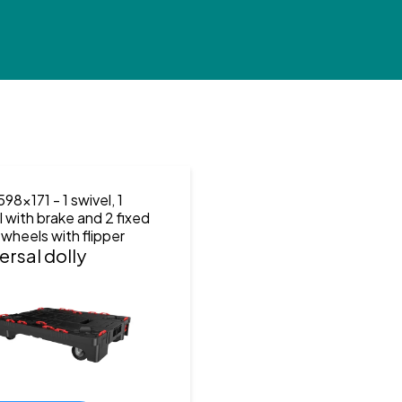
598x171
- 1 swivel, 1
l with brake and 2 fixed
 wheels with flipper
ersal dolly