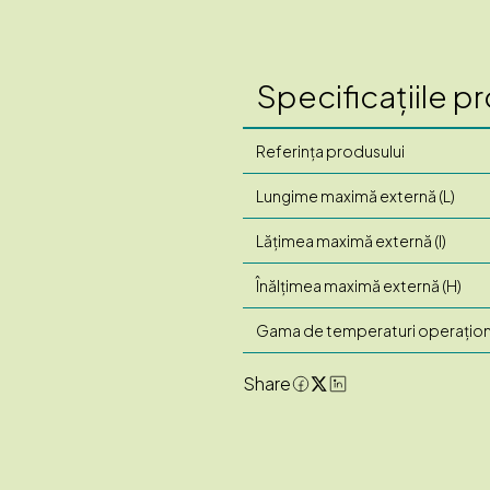
Specificațiile p
Referința produsului
Lungime maximă externă (L)
Lățimea maximă externă (l)
Înălțimea maximă externă (H)
Gama de temperaturi operațion
Share