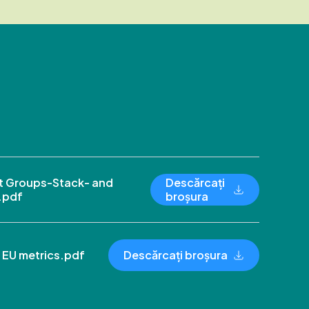
 Groups-Stack- and
Descărcați
.pdf
broșura
 EU metrics.pdf
Descărcați broșura