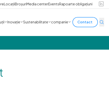
ere
Locații
Broșuri
Media center
Events
Rapoarte obligațiuni
ții
Inovație
Sustenabilitate
companie
Contact
t