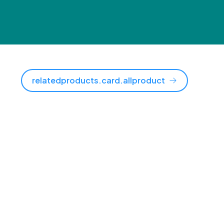
relatedproducts.card.allproduct