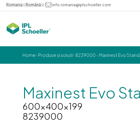
Romania - Română
info.romania@iplschoeller.com
Home
Produse și soluții
8239000 - Maxinest Evo Stand
Maxinest Evo St
600x400x199
8239000