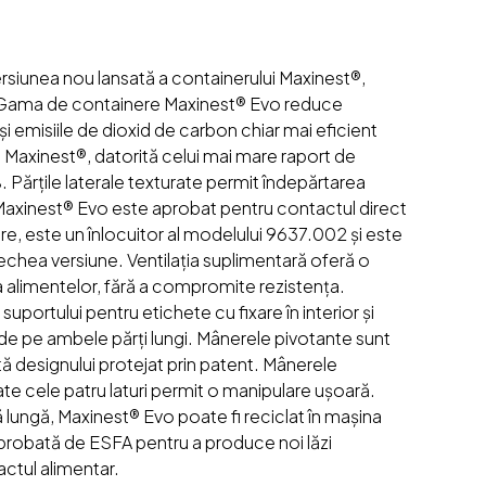
rsiunea nou lansată a containerului Maxinest®,
il. Gama de containere Maxinest® Evo reduce
și emisiile de dioxid de carbon chiar mai eficient
 Maxinest®, datorită celui mai mare raport de
%. Părțile laterale texturate permit îndepărtarea
 Maxinest® Evo este aprobat pentru contactul direct
e, este un înlocuitor al modelului 9637.002 și este
chea versiune. Ventilația suplimentară oferă o
 alimentelor, fără a compromite rezistența.
suportului pentru etichete cu fixare în interior și
de pe ambele părți lungi. Mânerele pivotante sunt
tă designului protejat prin patent. Mânerele
te cele patru laturi permit o manipulare ușoară.
 lungă, Maxinest® Evo poate fi reciclat în mașina
aprobată de ESFA pentru a produce noi lăzi
ctul alimentar.