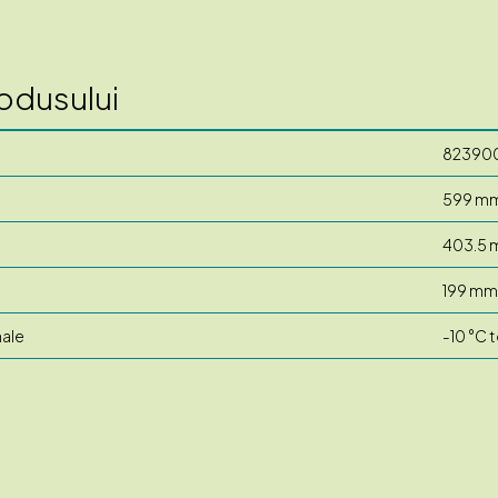
rodusului
82390
599 m
403.5
199 mm
ale
-10 °C 