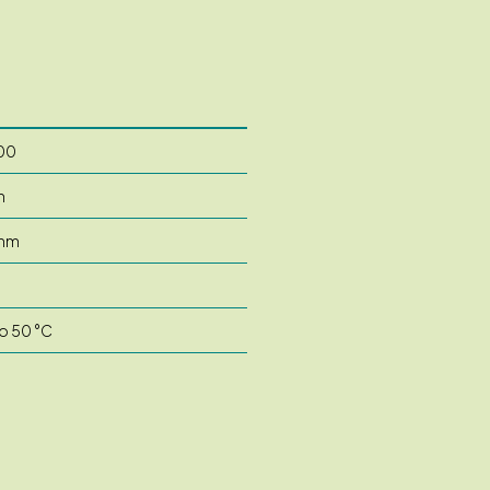
00
m
 mm
to 50 °C