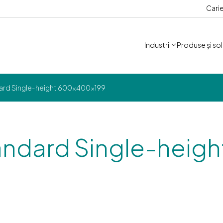
Cari
Industrii
Produse și solu
ard Single-height 600x400x199
andard Single-heigh