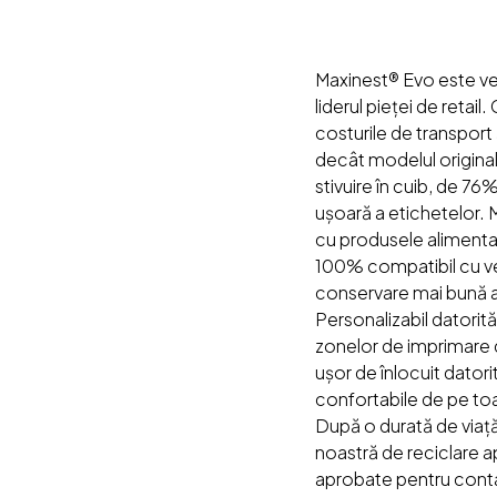
Maxinest® Evo este ve
liderul pieței de reta
costurile de transport 
decât modelul original
stivuire în cuib, de 76
ușoară a etichetelor.
cu produsele alimentar
100% compatibil cu ve
conservare mai bună a
Personalizabil datorită 
zonelor de imprimare 
ușor de înlocuit datori
confortabile de pe toa
După o durată de viață
noastră de reciclare 
aprobate pentru conta