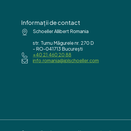
Informații de contact
Schoeller Allibert Romania
str. Turnu Măgurele nr. 270 D
- RO-041713 București
+40 21 460 20 88
info.romania@iplschoeller.com