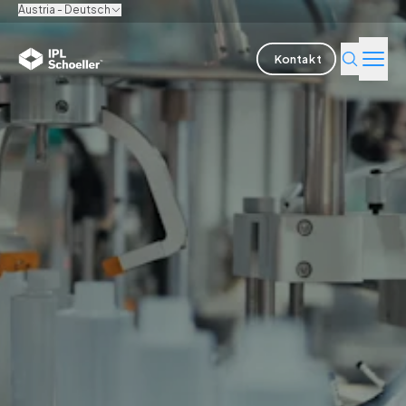
Austria - Deutsch
Kontakt
Branchen
Produkte & Lösungen
Innovation
Nachhaltigkeit
Über uns
Karriere
Standorte
Broschüren
Media center
Events
Anleiheberichte