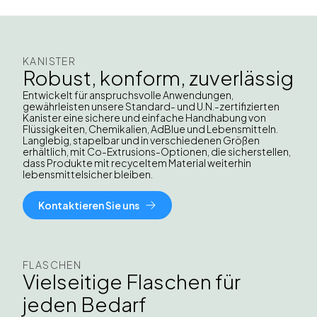
KANISTER
Robust, konform, zuverlässig
Entwickelt für anspruchsvolle Anwendungen,
gewährleisten unsere Standard- und U.N.-zertifizierten
Kanister eine sichere und einfache Handhabung von
Flüssigkeiten, Chemikalien, AdBlue und Lebensmitteln.
Langlebig, stapelbar und in verschiedenen Größen
erhältlich, mit Co-Extrusions-Optionen, die sicherstellen,
dass Produkte mit recyceltem Material weiterhin
lebensmittelsicher bleiben.
Kontaktieren Sie uns
FLASCHEN
Vielseitige Flaschen für
jeden Bedarf