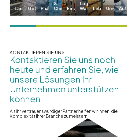
&
Logistik &
Landwirtschaft
Getränke
Pharma
Chemie
Einzelhandel
Warehousing
Lebensmittel
Umwelt
Automo
KONTAKTIEREN SIE UNS
Kontaktieren Sie uns noch
heute und erfahren Sie, wie
unsere Lösungen Ihr
Unternehmen unterstützen
können
Als Ihr vertrauenswürdiger Partner helfen wir Ihnen, die
Komplexität Ihrer Branche zu meistern.