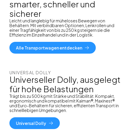
smarter, schneller und
sicherer
Leicht und langlebig für müheloses Bewegen von
Behältern. Mit verbindbaren Optionen, Lenkrollen und
einer Tragfähigkeit von bis zu 250 kg steigern sie die
Effizienz im Einzelhandel und in der Logistik.
Alle Transportwagen entdecken
UNIVERSAL DOLLY
Universeller Dolly, ausgelegt
für hohe Belastungen
Trägt bis zu 500 kg mit Stärke und Stabilität. Kompakt,
ergonomisch und kompatibel mit Kaiman®, Maxinest®
und Euro-Behältern für sicheren, effizienten Transport in
schnelllebigen Umgebungen.
Universal Dolly