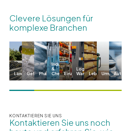
Clevere Lösungen für
komplexe Branchen
Industrie
&
Logistik &
Landwirtschaft
Getränke
Pharma
Chemie
Einzelhandel
Warehousing
Lebensmittel
Umwelt
Automo
KONTAKTIEREN SIE UNS
Kontaktieren Sie uns noch