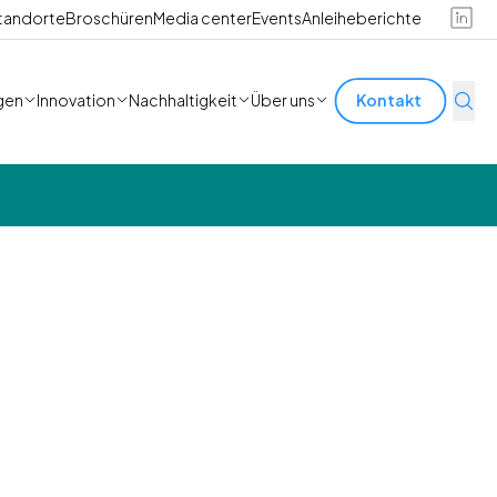
tandorte
Broschüren
Media center
Events
Anleiheberichte
gen
Innovation
Nachhaltigkeit
Über uns
Kontakt