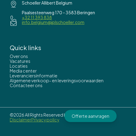
Schoeller Allibert Belgium
Paalsesteenweg 170 - 3583 Beringen
+32 11 393 838
info.belgium@iplschoeller.com
Quick links
Over ons
Vacatures
Locaties
Media center
Leveranciersinformatie
Algemene verkoop- en leveringsvoorwaarden
Contacteer ons
©2026 All Rights Reserved by
IPL Schoeller.
Offerte aanvragen
Disclaimer
Privacy policy