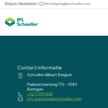
Belgium - Nederlands
info.belgium@iplschoeller.com
Contact informatie
Schoeller Allibert Belgium
Paalsesteenweg 170 - 3583
Beringen
+32 11 393 838
info.belgium@iplschoeller.com