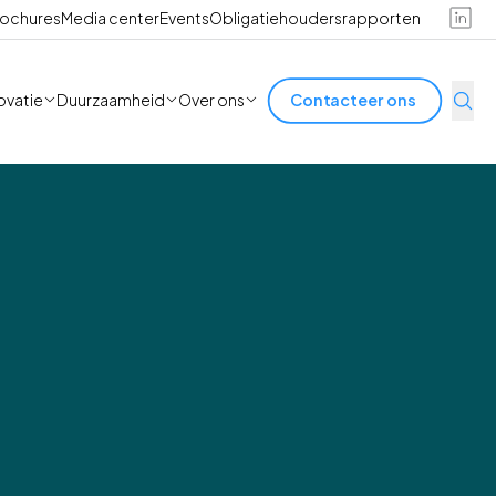
ochures
Media center
Events
Obligatiehoudersrapporten
ovatie
Duurzaamheid
Over ons
Contacteer ons