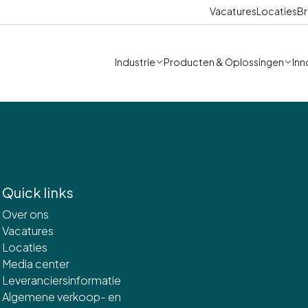
Vacatures
Locaties
Br
Industrie
Producten & Oplossingen
Inn
Quick links
Over ons
Vacatures
Locaties
Media center
Leveranciersinformatie
Algemene verkoop- en