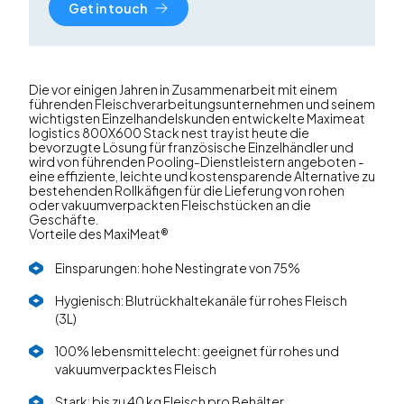
Get in touch
Die vor einigen Jahren in Zusammenarbeit mit einem
führenden Fleischverarbeitungsunternehmen und seinem
wichtigsten Einzelhandelskunden entwickelte Maximeat
logistics 800X600 Stack nest tray ist heute die
bevorzugte Lösung für französische Einzelhändler und
wird von führenden Pooling-Dienstleistern angeboten -
eine effiziente, leichte und kostensparende Alternative zu
bestehenden Rollkäfigen für die Lieferung von rohen
oder vakuumverpackten Fleischstücken an die
Geschäfte.
Vorteile des MaxiMeat®
Einsparungen: hohe Nestingrate von 75%
Hygienisch: Blutrückhaltekanäle für rohes Fleisch
(3L)
100% lebensmittelecht: geeignet für rohes und
vakuumverpacktes Fleisch
Stark: bis zu 40 kg Fleisch pro Behälter