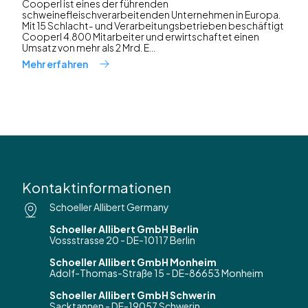
Cooperl ist eines der führenden
schweinefleischverarbeitenden Unternehmen in Europa.
Mit 15 Schlacht- und Verarbeitungsbetrieben beschäftigt
Cooperl 4.800 Mitarbeiter und erwirtschaftet einen
Umsatz von mehr als 2 Mrd. E...
Mehr erfahren
Kontaktinformationen
Schoeller Allibert Germany
Schoeller Allibert GmbH Berlin
Vossstrasse 20 - DE-10117 Berlin
Schoeller Allibert GmbH Monheim
Adolf-Thomas-Straße 15 - DE-86653 Monheim
Schoeller Allibert GmbH Schwerin
Sacktannen - DE-19057 Schwerin