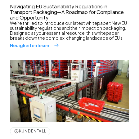
Navigating EU Sustainability Regulations in
Transport Packaging—A Roadmap for Compliance
and Opportunity
We’re thrilled to introduce our latest whitepaper: New EU
sustainability regulations and their impact on packaging.
Designed as your essential resource, this whitepaper
breaks down the complex, changing landscape of EU s...
Neuigkeiten lesen
KUNDENFALL