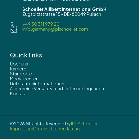
Schoeller Allibert International GmbH
Zugspitzstrasse 15 - DE-82049 Pullach
+49 30 311 979 20
info.germany@iplschoeller.com
Quick links
Über uns
Karriere
Standorte
Media center
Lieferanteninformationen
Allgemeine Verkaufs- und Lieferbedingungen
Kontakt
©2026 All Rights Reserved by
IPL Schoeller.
Impressum
Datenschutzerklärung