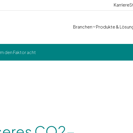
Karriere
S
Branchen
Produkte & Lösun
m den Faktor acht
nseres CO2-