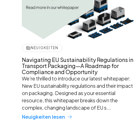
NEUIGKEITEN
Navigating EU Sustainability Regulations in
Transport Packaging—A Roadmap for
Compliance and Opportunity
We’re thrilled to introduce our latest whitepaper:
New EU sustainability regulations and their impact
on packaging. Designed as your essential
resource, this whitepaper breaks down the
complex, changing landscape of EU s...
Neuigkeiten lesen