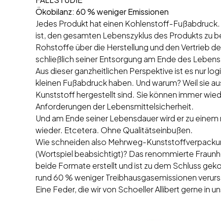
Ökobilanz: 60 % weniger Emissionen
Jedes Produkt hat einen Kohlenstoff-Fußabdruck. 
ist, den gesamten Lebenszyklus des Produkts zu b
Rohstoffe über die Herstellung und den Vertrieb de
schließlich seiner Entsorgung am Ende des Lebens
Aus dieser ganzheitlichen Perspektive ist es nur 
kleinen Fußabdruck haben. Und warum? Weil sie aus
Kunststoff hergestellt sind. Sie können immer wie
Anforderungen der Lebensmittelsicherheit.
Und am Ende seiner Lebensdauer wird er zu einem 
wieder. Etcetera. Ohne Qualitätseinbußen.
Wie schneiden also Mehrweg-Kunststoffverpacku
(Wortspiel beabsichtigt)? Das renommierte Fraunhof
beide Formate erstellt und ist zu dem Schluss 
rund 60 % weniger Treibhausgasemissionen verur
Eine Feder, die wir von Schoeller Allibert gerne in 