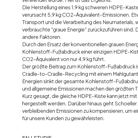
Die Herstellung eines 1,9 kg schweren HDPE-Kast
verursacht 5,9 kg CO2-Äquivalent-Emissionen. Etwa
Transport und die Verarbeitung des Neumaterials, 
verbrauchte "graue Energie" zurückzuführen sind. Di
andere Faktoren.
Durch den Ersatz der konventionellen grauen Energ
Kohlenstoff-Fußabdruck einer einzigen HDPE-Kist
CO2-Äquivalent von nur 4,9 kg führt.
Der größte Beitrag zum Kohlenstoff-Fußabdruck i
Cradle-to-Cradle-Recycling mit einem Mahlgutante
Energien sinkt der gesamte Kohlenstoff-Fußabdruck
und allgemeine Emissionen machen den größten Te
Kurz gesagt, die gleiche HDPE-Kiste kann jetzt m
hergestellt werden. Darüber hinaus geht Schoeller Al
verbleibenden Emissionen zu kompensieren, um ein v
für unsere Kunden zu gewährleisten.
FALLSTUDIE