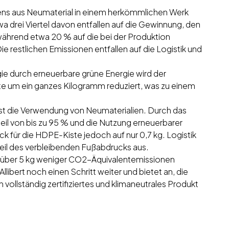
ens aus Neumaterial in einem herkömmlichen Werk
 drei Viertel davon entfallen auf die Gewinnung, den
während etwa 20 % auf die bei der Produktion
e restlichen Emissionen entfallen auf die Logistik und
ie durch erneuerbare grüne Energie wird der
e um ein ganzes Kilogramm reduziert, was zu einem
st die Verwendung von Neumaterialien. Durch das
il von bis zu 95 % und die Nutzung erneuerbarer
 für die HDPE-Kiste jedoch auf nur 0,7 kg. Logistik
il des verbleibenden Fußabdrucks aus.
it über 5 kg weniger CO2-Äquivalentemissionen
libert noch einen Schritt weiter und bietet an, die
ollständig zertifiziertes und klimaneutrales Produkt