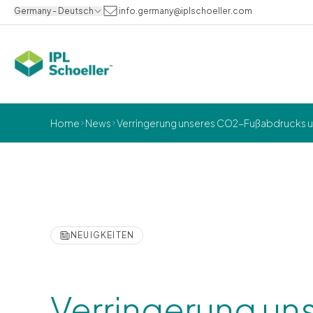
Germany - Deutsch
info.germany@iplschoeller.com
Home
News
Verringerung unseres CO2-Fußabdrucks u
NEUIGKEITEN
Verringerung u