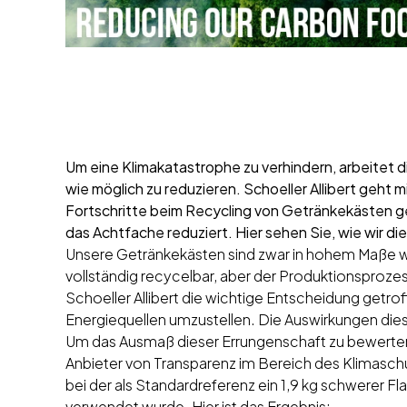
Um eine Klimakatastrophe zu verhindern, arbeitet 
wie möglich zu reduzieren. Schoeller Allibert geht
Fortschritte beim Recycling von Getränkekästen
das Achtfache reduziert. Hier sehen Sie, wie wir di
Unsere Getränkekästen sind zwar in hohem Maße wi
vollständig recycelbar, aber der Produktionspro
Schoeller Allibert die wichtige Entscheidung getro
Energiequellen umzustellen. Die Auswirkungen dies
Um das Ausmaß dieser Errungenschaft zu bewerten
Anbieter von Transparenz im Bereich des Klimaschu
bei der als Standardreferenz ein 1,9 kg schwerer
verwendet wurde. Hier ist das Ergebnis: