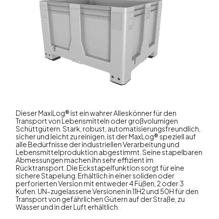
Dieser MaxiLog® ist ein wahrer Alleskönner für den
Transport von Lebensmitteln oder großvolumigen
Schüttgütern. Stark, robust, automatisierungsfreundlich,
sicher und leicht zu reinigen, ist der MaxLog® speziell auf
alle Bedürfnisse der industriellen Verarbeitung und
Lebensmittelproduktion abgestimmt. Seine stapelbaren
Abmessungen machen ihn sehr effizient im
Rücktransport. Die Eckstapelfunktion sorgt für eine
sichere Stapelung. Erhältlich in einer soliden oder
perforierten Version mit entweder 4 Füßen, 2 oder 3
Kufen. UN-zugelassene Versionen in 11H2 und 50H für den
Transport von gefährlichen Gütern auf der Straße, zu
Wasser und in der Luft erhältlich.