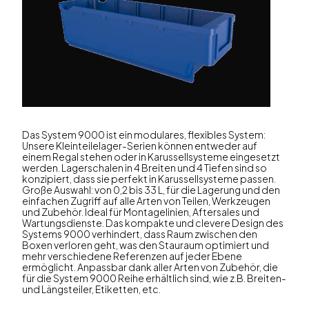
Das System 9000 ist ein modulares, flexibles System:
Unsere Kleinteilelager-Serien können entweder auf
einem Regal stehen oder in Karussellsysteme eingesetzt
werden. Lagerschalen in 4 Breiten und 4 Tiefen sind so
konzipiert, dass sie perfekt in Karussellsysteme passen.
Große Auswahl: von 0,2 bis 33 L, für die Lagerung und den
einfachen Zugriff auf alle Arten von Teilen, Werkzeugen
und Zubehör. Ideal für Montagelinien, Aftersales und
Wartungsdienste. Das kompakte und clevere Design des
Systems 9000 verhindert, dass Raum zwischen den
Boxen verloren geht, was den Stauraum optimiert und
mehr verschiedene Referenzen auf jeder Ebene
ermöglicht. Anpassbar dank aller Arten von Zubehör, die
für die System 9000 Reihe erhältlich sind, wie z.B. Breiten-
und Längsteiler, Etiketten, etc.