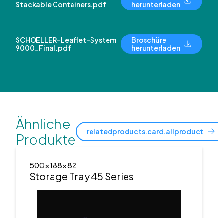
Stackable Containers.pdf
herunterladen
SCHOELLER-Leaflet-System
Broschüre
9000_Final.pdf
herunterladen
Ähnliche
relatedproducts.card.allproduct
Produkte
500x188x82
Storage Tray 45 Series