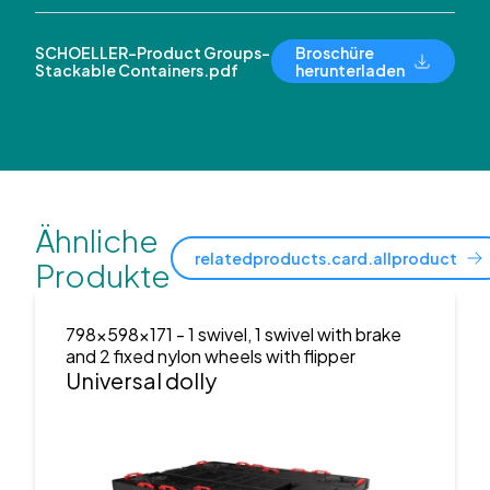
SCHOELLER-Product Groups-
Broschüre
Stackable Containers.pdf
herunterladen
Ähnliche
relatedproducts.card.allproduct
Produkte
798x598x171
- 1 swivel, 1 swivel with brake
and 2 fixed nylon wheels with flipper
Universal dolly