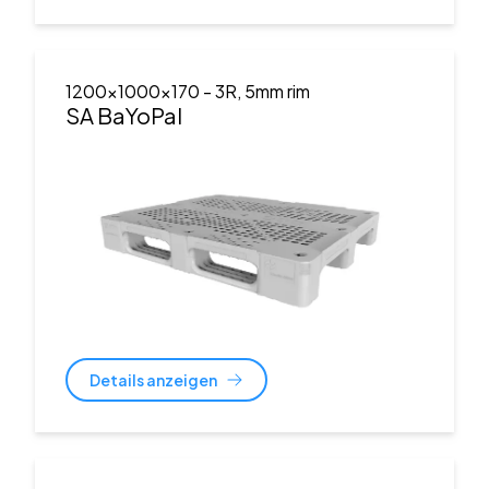
1200x1000x170
- 3R, 5mm rim
SA BaYoPal
Details anzeigen