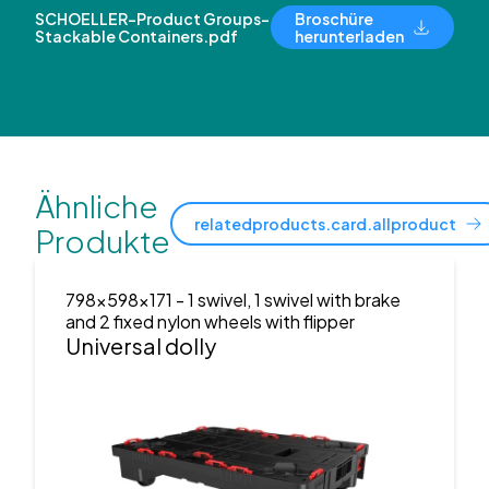
SCHOELLER-Product Groups-
Broschüre
Stackable Containers.pdf
herunterladen
Ähnliche
relatedproducts.card.allproduct
Produkte
798x598x171
- 1 swivel, 1 swivel with brake
and 2 fixed nylon wheels with flipper
Universal dolly