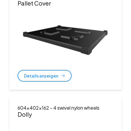
Pallet Cover
Details anzeigen
604x402x162
- 4 swivel nylon wheels
Dolly