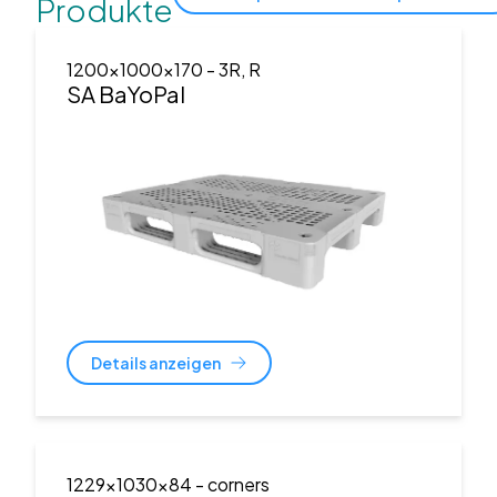
Produkte
1200x1000x170
- 3R, R
SA BaYoPal
Details anzeigen
1229x1030x84
- corners