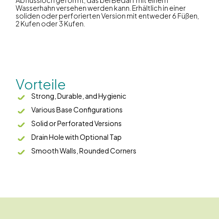
Abflussloch geformt, das bei Bedarf mit einem
Wasserhahn versehen werden kann. Erhältlich in einer
soliden oder perforierten Version mit entweder 6 Füßen,
2 Kufen oder 3 Kufen.
Vorteile
Strong, Durable, and Hygienic
Various Base Configurations
Solid or Perforated Versions
Drain Hole with Optional Tap
Smooth Walls, Rounded Corners