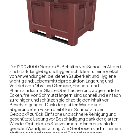
Die 1200x1000 Geobox®-Behälter von Schoeller Allibert
sind stark, langlebig und hygienisch. Ideal für eine Vielzahl
von Anwendungen, bei denen Sauberkeit und Hygiene
wichtig sind: Lebensmittelproduktion, Lagerung und
Vertrieb von Obst und Gemüse, Fischerei und
Pharmaindustrie. Glatte Oberflächen und abgerundete
Ecken, frei von Schmutzfängern, sind schnell und einfach
zu reinigen und schützen gleichzeitig den Inhalt vor
Beschädigungen. Dank der glatten Wände und
abgerundeten Ecken bleibt kein Schmutz in der
Geobox® zurück. Einfache und schnelle Reinigung und
geschützte Ladung vor Beschädigung dank der glatten
Wände. Optimiertes Stauvolumen im Inneren dank der
geraden Wandgestaltung. Alle Geoboxen sind mit einem