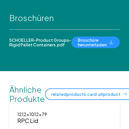
Broschüren
SCHOELLER-Product Groups-
Broschüre
Rigid Pallet Containers.pdf
herunterladen
Ähnliche
relatedproducts.card.allproduct
Produkte
1212x1012x79
RPC Lid