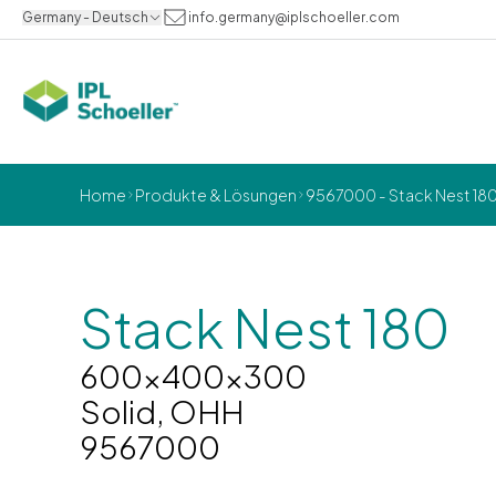
Germany - Deutsch
info.germany@iplschoeller.com
Home
Produkte & Lösungen
9567000 - Stack Nest 18
Stack Nest 180
600x400x300
Solid, OHH
9567000