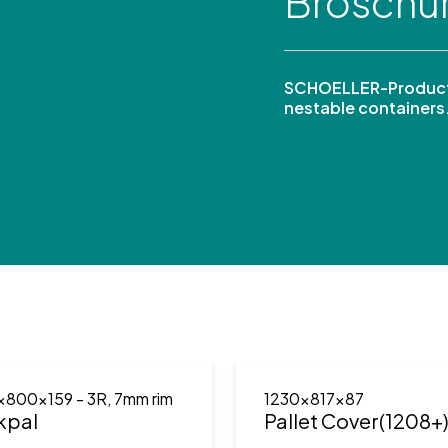
Broschü
SCHOELLER-Product
nestable containers
x800x159
- 3R, 7mm rim
1230x817x87
kpal
Pallet Cover(1208+