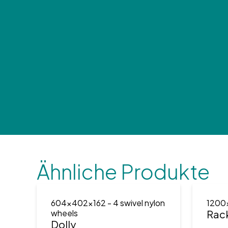
Ähnliche Produkte
604x402x162
- 4 swivel nylon
1200
wheels
Rac
Dolly