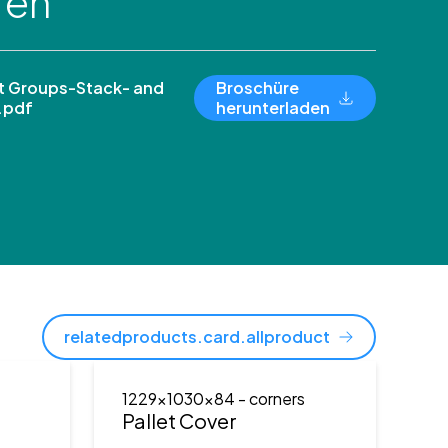
ren
 Groups-Stack- and
Broschüre
.pdf
herunterladen
relatedproducts.card.allproduct
1229x1030x84
- corners
)
Pallet Cover