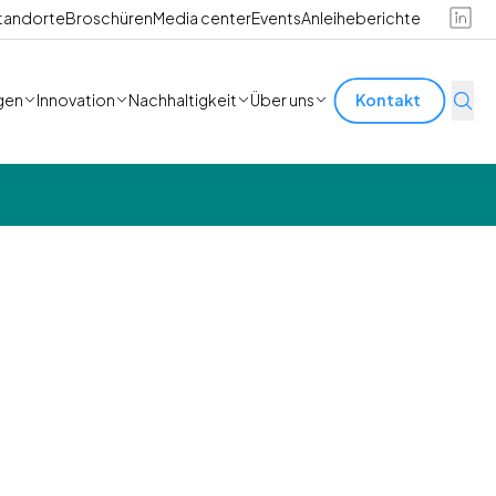
tandorte
Broschüren
Media center
Events
Anleiheberichte
gen
Innovation
Nachhaltigkeit
Über uns
Kontakt