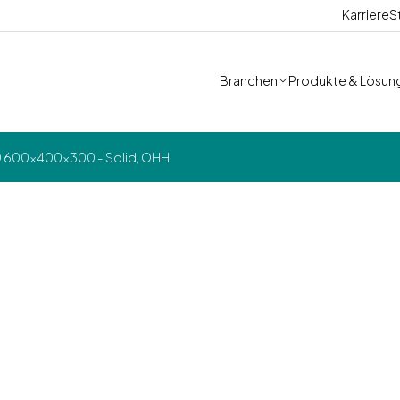
Karriere
S
Branchen
Produkte & Lösun
0 600x400x300 - Solid, OHH