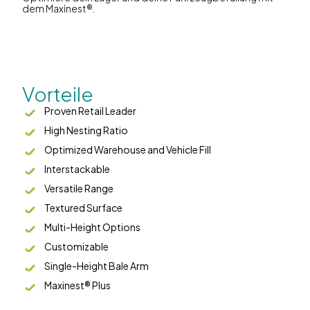
dem Maxinest®.
Vorteile
Proven Retail Leader
High Nesting Ratio
Optimized Warehouse and Vehicle Fill
Interstackable
Versatile Range
Textured Surface
Multi-Height Options
Customizable
Single-Height Bale Arm
Maxinest® Plus