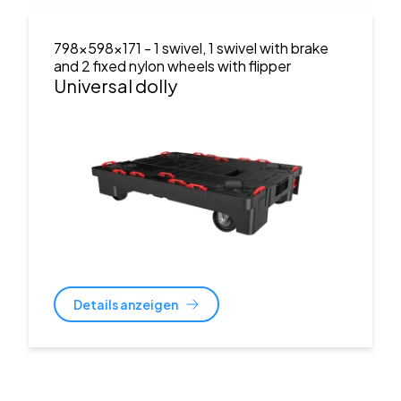
798x598x171
- 1 swivel, 1 swivel with brake
and 2 fixed nylon wheels with flipper
Universal dolly
Details anzeigen