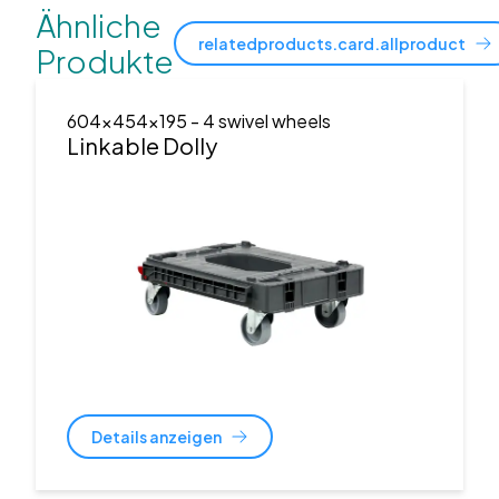
Ähnliche
relatedproducts.card.allproduct
Produkte
604x454x195
- 4 swivel wheels
Linkable Dolly
Details anzeigen