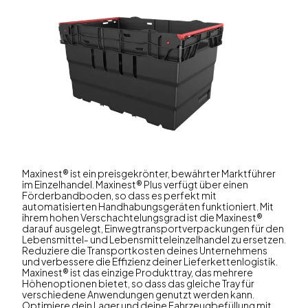
Maxinest® ist ein preisgekrönter, bewährter Marktführer
im Einzelhandel. Maxinest® Plus verfügt über einen
Förderbandboden, so dass es perfekt mit
automatisierten Handhabungsgeräten funktioniert. Mit
ihrem hohen Verschachtelungsgrad ist die Maxinest®
darauf ausgelegt, Einwegtransportverpackungen für den
Lebensmittel- und Lebensmitteleinzelhandel zu ersetzen.
Reduziere die Transportkosten deines Unternehmens
und verbessere die Effizienz deiner Lieferkettenlogistik.
Maxinest® ist das einzige Produkttray, das mehrere
Höhenoptionen bietet, so dass das gleiche Tray für
verschiedene Anwendungen genutzt werden kann.
Optimiere dein Lager und deine Fahrzeugbefüllung mit