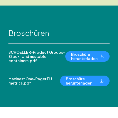
Broschüren
SCHOELLER-Product Groups-
Broschüre
Stack- and nestable
herunterladen
containers.pdf
Maxinest One-Pager EU
Broschüre
metrics.pdf
herunterladen