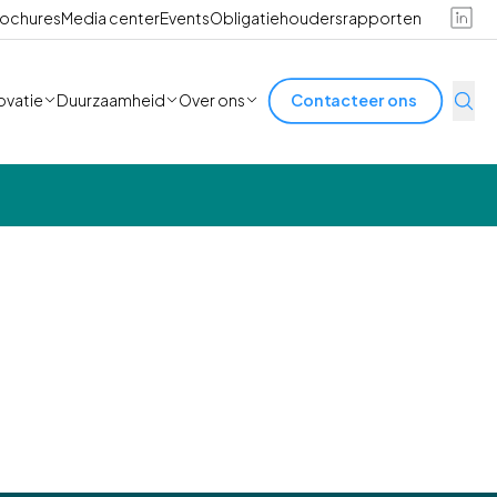
ochures
Media center
Events
Obligatiehoudersrapporten
ovatie
Duurzaamheid
Over ons
Contacteer ons