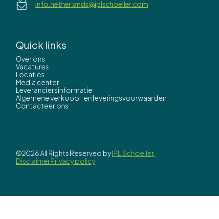
info.netherlands@iplschoeller.com
Quick links
Over ons
Vacatures
Locaties
Media center
Leveranciersinformatie
Algemene verkoop- en leveringsvoorwaarden
Contacteer ons
©2026 All Rights Reserved by
IPL Schoeller.
Disclaimer
Privacy policy