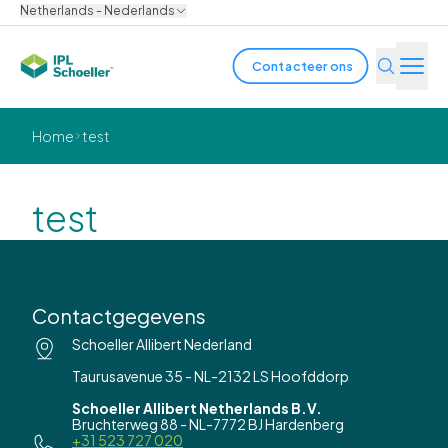
Netherlands - Nederlands
Contacteer ons
Industrie
Home
test
Producten & Oplossingen
test
Innovatie
Duurzaamheid
Contactgegevens
Over ons
Schoeller Allibert Nederland
Taurusavenue 35 - NL-2132 LS Hoofddorp
Vacatures
Locaties
Brochures
Media center
Events
Schoeller Allibert Netherlands B.V.
Obligatiehoudersrapporten
Bruchterweg 88 - NL-7772 BJ Hardenberg
+31 523 727 020