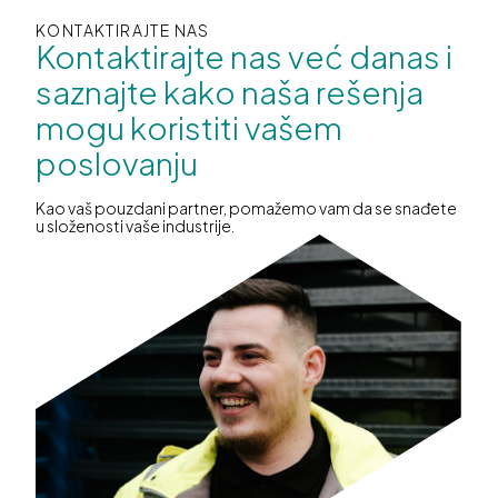
KONTAKTIRAJTE NAS
Kontaktirajte nas već danas i
saznajte kako naša rešenja
mogu koristiti vašem
poslovanju
Kao vaš pouzdani partner, pomažemo vam da se snađete
u složenosti vaše industrije.