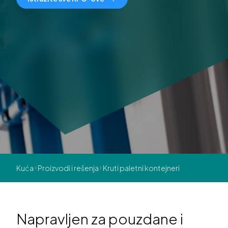
Kuća
Proizvodi i rešenja
Kruti paletni kontejneri
Napravljen za pouzdane i