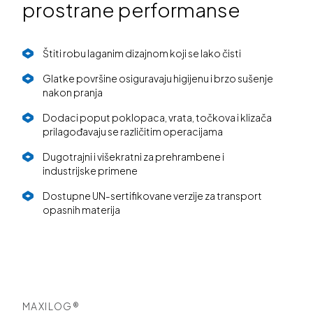
prostrane performanse
Štiti robu laganim dizajnom koji se lako čisti
Glatke površine osiguravaju higijenu i brzo sušenje
nakon pranja
Dodaci poput poklopaca, vrata, točkova i klizača
prilagođavaju se različitim operacijama
Dugotrajni i višekratni za prehrambene i
industrijske primene
Dostupne UN-sertifikovane verzije za transport
opasnih materija
MAXILOG®