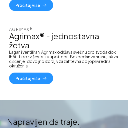
Pročitaj više
AGRIMAX®
Agrimax® - jednostavna
žetva
Lagan i ventiliran, Agrimax održava svežinu proizvoda dok
ih štiti kroz višestruku upotrebu. Bezbedan za hranu, lak za
čišćenje i dovoljno izdržljiv za zahtevna poljoprivredna
okruženja.
Pročitaj više
Napravljen da traje.