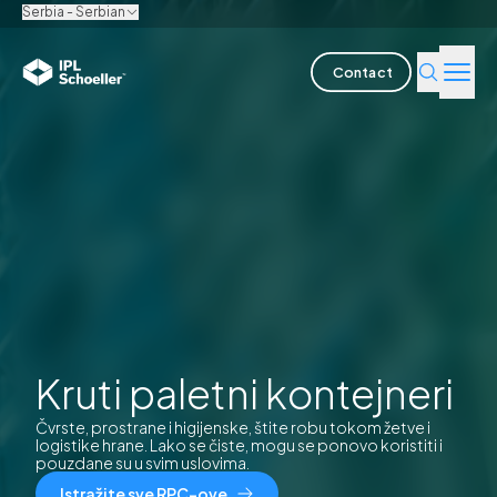
Serbia - Serbian
Contact
Industrije
Proizvodi i rešenja
Inovacija
Održivost
O nama
Kruti paletni kontejneri
Čvrste, prostrane i higijenske, štite robu tokom žetve i
Karijera
Lokacije
Brošure
Media center
Events
logistike hrane. Lako se čiste, mogu se ponovo koristiti i
Izveštaji obveznice
pouzdane su u svim uslovima.
Istražite sve RPC-ove