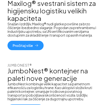
Maxilog® svestrani sistem za
higijensku logistiku velikih
kapaciteta
Snažan i izdržljiv, Maxilog® nudi glatke površine za brzo
čišćenje i bezbedno slaganje. Pogodan za prehrambenu i
industrijsku upotrebu, sa UN sertifikovanim verzijama
dostupnim za skladištenje i transport opasnih materija.
Pročitaj više
JUMBONEST®
JumboNest® kontejner na
paleti nove generacije
JumboNest kombinuje veliki kapacitet sa pametnom
efikasnošću za logistiku hrane. Kao uklopivi i složivi kruti
paletni kontejner, smanjuje troškove povratnog
transporta i poboljšava iskorišćenost vozila. Izdržljiv,
higijenski i lak za čišćenje za dugotrajnu upotrebu.