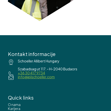
Kontakt informacije
Schoeller Allibert Hungary
Szabadsag ut 117. - H-2040 Budaors
+36 30 417 9734
info@iplschoeller.com
Quick links
O nama
Karijera