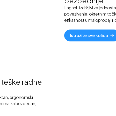
bezbednije
Lagani i izdržljivi za jedn
povezivanje, okretnim toč
efikasnost u maloprodaji i lo
Istražite sve kolica
a teške radne
tan, ergonomski i
nerima za bezbedan,