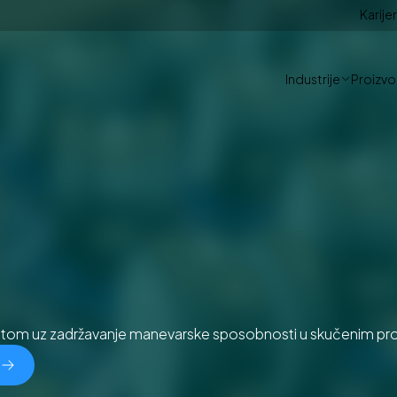
Karije
Industrije
Proizvod
retom uz zadržavanje manevarske sposobnosti u skučenim pr