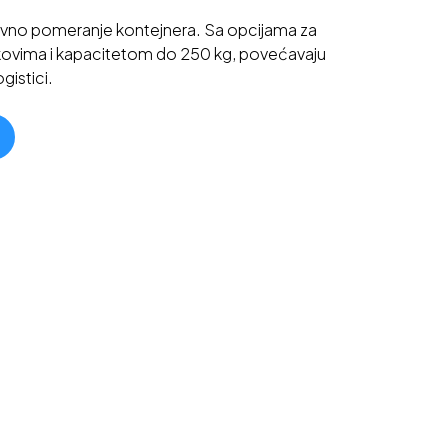
ostavno pomeranje kontejnera. Sa opcijama za
kovima i kapacitetom do 250 kg, povećavaju
gistici.