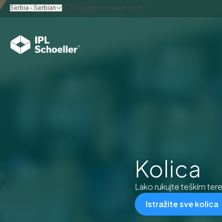
Serbia - Serbian
info@iplschoeller.com
Kolica
Lako rukujte teškim te
Istražite sve kolica