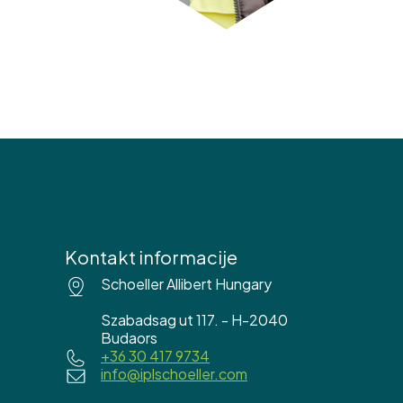
Kontakt informacije
Schoeller Allibert Hungary
Szabadsag ut 117. - H-2040
Budaors
+36 30 417 9734
info@iplschoeller.com