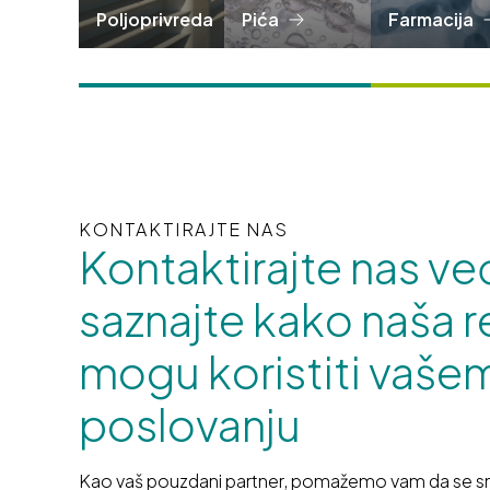
Poljoprivreda
Pića
Farmacija
KONTAKTIRAJTE NAS
Kontaktirajte nas ve
saznajte kako naša r
mogu koristiti vaše
poslovanju
Kao vaš pouzdani partner, pomažemo vam da se sn