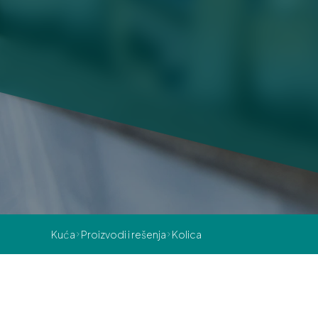
Kuća
Proizvodi i rešenja
Kolica