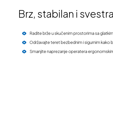
Brz, stabilan i svest
Radite brže u skučenim prostorima sa glatk
Održavajte teret bezbednim i sigurnim kako bi
Smanjite naprezanje operatera ergonomskim 