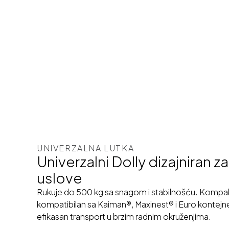
UNIVERZALNA LUTKA
Univerzalni Dolly dizajniran z
uslove
Rukuje do 500 kg sa snagom i stabilnošću. Kompak
kompatibilan sa Kaiman®, Maxinest® i Euro kontej
efikasan transport u brzim radnim okruženjima.