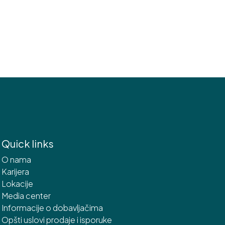
Quick links
O nama
Karijera
Lokacije
Media center
Informacije o dobavljačima
Opšti uslovi prodaje i isporuke