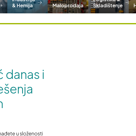
& Hemija
Maloprodaja
Skladištenje
ć danas i
ešenja
m
ađete u složenosti