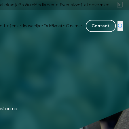
ra
Lokacije
Brošure
Media center
Events
Izveštaji obveznice
i i rešenja
Inovacija
Održivost
O nama
Contact
ostorima.