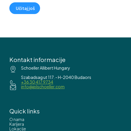
Učitaj još
Kontakt informacije
Schoeller Allibert Hungary
Szabadsag ut 117. - H-2040 Budaors
+36 30 417 9734
info@iplschoeller.com
Quick links
O nama
Karijera
Lokacije