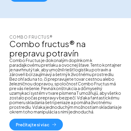
COMBO FRUCTUS®
Combo fructus® na
prepravu potravín
Combo Fructus je dokonalým doplnkom k
paradajkovému pretlaku a ovocnej šťave. Tento kontajner
je navrhnutý tak, aby umožnil riešiť logistiku potravín a
zároveň bol zaujímavý a šetrný k životnému prostrediu.
Bez ohľadu na to, či prepravujete tovar cestnou alebo
železničnou dopravou, spoločnosť Combo Fructus má
pre vás riešenie. Pevná konštrukcia a dômyselný
uzamykací systém v tvare písmena T umožňujú, aby všetko
zostalo počas prepravy v bezpečí. Vďaka fantastickému
pomeru skladania šetrí peniaze a pomáha životnému
prostrediu. Vďaka jednoduchým možnostiam skladania je
okrem toho manipulácia s nimi jednoduchá.
Prečítajte si viac