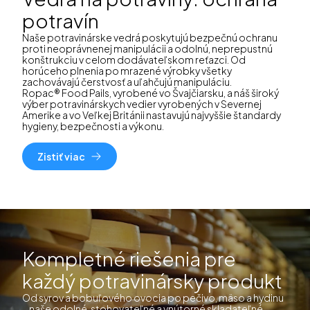
potravín
Naše potravinárske vedrá poskytujú bezpečnú ochranu
proti neoprávnenej manipulácii a odolnú, neprepustnú
konštrukciu v celom dodávateľskom reťazci. Od
horúceho plnenia po mrazené výrobky všetky
zachovávajú čerstvosť a uľahčujú manipuláciu.
Ropac® Food Pails, vyrobené vo Švajčiarsku, a náš široký
výber potravinárskych vedier vyrobených v Severnej
Amerike a vo Veľkej Británii nastavujú najvyššie štandardy
hygieny, bezpečnosti a výkonu.
Zistiť viac
Kompletné riešenia pre
každý potravinársky produkt
Od syrov a bobuľového ovocia po pečivo, mäso a hydinu
– naše odolné, stohovateľné a vnútorné skladateľné