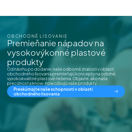
OBCHODNÉ LISOVANIE
Premieňanie nápadov na
vysokovýkonné plastové
produkty
Od návrhu po dodanie, naše odborné znalosti v oblasti
obchodného lisovania premieňajú koncepty na odolné,
vysokokvalitné plastové riešenia. Objavte, ako naša
precíznosť a know-how oživujú vaše produkty.
Preskúmajte naše schopnosti v oblasti
obchodného lisovania