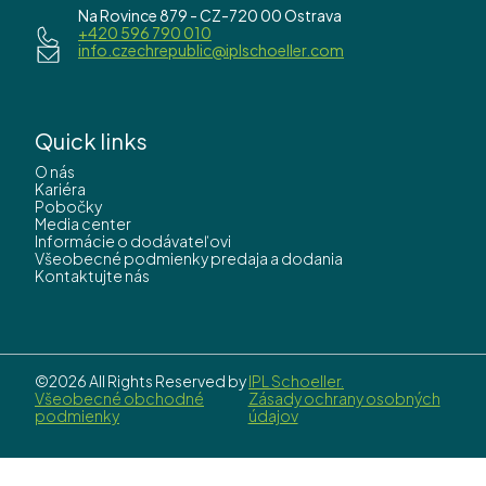
Na Rovince 879 - CZ-720 00 Ostrava
+420 596 790 010
info.czechrepublic@iplschoeller.com
Quick links
O nás
Kariéra
Pobočky
Media center
Informácie o dodávateľovi
Všeobecné podmienky predaja a dodania
Kontaktujte nás
©2026 All Rights Reserved by
IPL Schoeller.
Všeobecné obchodné
Zásady ochrany osobných
podmienky
údajov