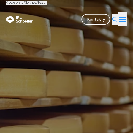
Slovakia - Slovenčina
Kontakty
Odvetvia
Produkty a riešenia
Inovácie
Udržateľnosť
O nás
Kariéra
Pobočky
Brožúry
Media center
Events
Správy dlhopisov