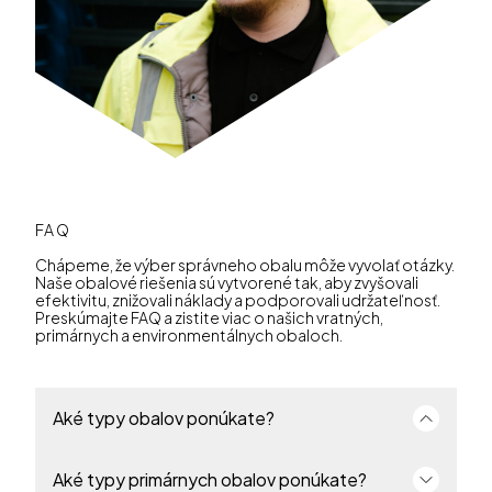
FAQ
Chápeme, že výber správneho obalu môže vyvolať otázky.
Naše obalové riešenia sú vytvorené tak, aby zvyšovali
efektivitu, znižovali náklady a podporovali udržateľnosť.
Preskúmajte FAQ a zistite viac o našich vratných,
primárnych a environmentálnych obaloch.
Aké typy obalov ponúkate?
Ponúkame kompletné portfólio primárnych a
Aké typy primárnych obalov ponúkate?