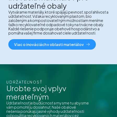
udržateľné obaly
Vytvárame materiály, ktoré spájajú pevnosť, spoľahlivosť a
udržateľnosť. Vďaka recyklovaným plastom, bio
založeným a kompostovateľným možnostiam meníme
ťažko recyklovateľné odpadové toky na trvácne obaly.
Každé riešenie podporuje obehové hospodárstvo a
pomáha vašej firme dosahovať ciele udržateľnosti.
Viac o inováciách v oblasti materiálov
UDRŽATEĽNOSŤ
Urobte svoj vplyv
merateľným
Udržateľnosť je budúcnosť a my sme tu aby sme
vám pomohli ju dosiahnuť. Naše obalové
riešenia ponúkajú jasné výhody udržateľnosti
od použitia recyklovaných materiálov cez