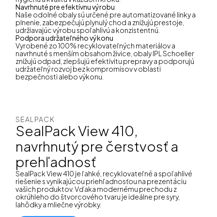
Navrhnuté pre efektívnu výrobu
Naše odolné obaly sú určené pre automatizované linky a
plnenie, zabezpečujú plynulý chod a znižujú prestoje,
udržiavajúc výrobu spoľahlivú a konzistentnú.
Podpora udržateľného výkonu
Vyrobené zo 100% recyklovateľných materiálov a
navrhnuté s menším obsahom živice, obaly IPL Schoeller
znižujú odpad, zlepšujú efektivitu prepravy a podporujú
udržateľný rozvoj bez kompromisov v oblasti
bezpečnosti alebo výkonu.
SEALPACK
SealPack View 410,
navrhnutý pre čerstvosť a
prehľadnosť
SealPack View 410 je ľahké, recyklovateľné a spoľahlivé
riešenie s vynikajúcou priehľadnosťou na prezentáciu
vašich produktov. Vďaka modernému prechodu z
okrúhleho do štvorcového tvaru je ideálne pre syry,
lahôdky a mliečne výrobky.