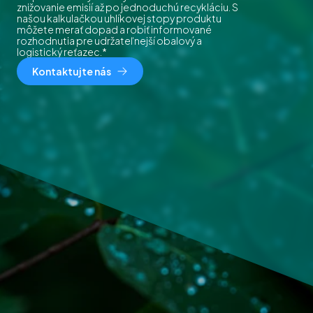
znižovanie emisií až po jednoduchú recykláciu. S
našou kalkulačkou uhlíkovej stopy produktu
môžete merať dopad a robiť informované
rozhodnutia pre udržateľnejší obalový a
logistický reťazec.*
Kontaktujte nás