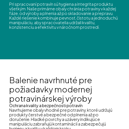
Pri spracovaní potravín sú hygiena a integrita produktu
všetkým. Naše primárne obaly chránia potraviny v každej
fáze, od výroby a plnenia až po skladovanie a prepravu.
Každé riešenie kombinuje pevnosť, čistotu a jednoduchú
manipuláciu, aby spracovatelia udržali kvalitu,
konzistenciu a efektivitu v náročnom prostredí.
Balenie navrhnuté pre
požiadavky modernej
potravinárskej výroby
Ochrana kvality a bezpečnosti potravín
Navrhujeme obaly vhodné pre potraviny, ktoré udržujú
produkty čerstvé a bezpečné od plnenia až po
doručenie. Hladké povrchy a uzávery indikujúce
manipuláciu zabraňujú kontaminácii a zabezpečujú
hygienu a kvalitu v každom kroku.