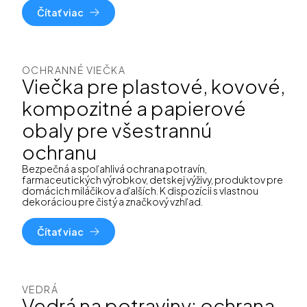
Čítať viac
OCHRANNÉ VIEČKA
Viečka pre plastové, kovové,
kompozitné a papierové
obaly pre všestrannú
ochranu
Bezpečná a spoľahlivá ochrana potravín,
farmaceutických výrobkov, detskej výživy, produktov pre
domácich miláčikov a ďalších. K dispozícii s vlastnou
dekoráciou pre čistý a značkový vzhľad.
Čítať viac
VEDRÁ
Vedrá na potraviny: ochrana