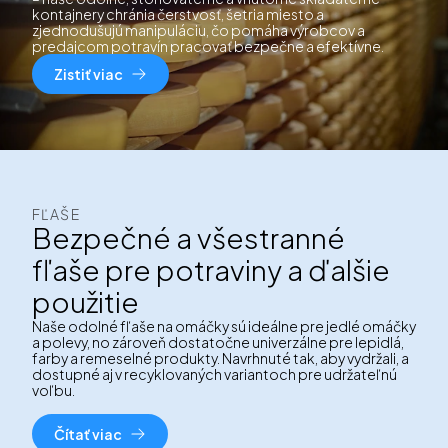
kontajnery chránia čerstvosť, šetria miesto a
zjednodušujú manipuláciu, čo pomáha výrobcov a
predajcom potravín pracovať bezpečne a efektívne.
Zistiť viac
FĽAŠE
Bezpečné a všestranné
fľaše pre potraviny a ďalšie
použitie
Naše odolné fľaše na omáčky sú ideálne pre jedlé omáčky
a polevy, no zároveň dostatočne univerzálne pre lepidlá,
farby a remeselné produkty. Navrhnuté tak, aby vydržali, a
dostupné aj v recyklovaných variantoch pre udržateľnú
voľbu.
Čítať viac