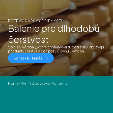
POTRAVINÁRSKY PRIEMYSEL
Balenie pre dlhodobú
čerstvosť
Spoľahlivé obaly, ktoré chránia kvalitu potravín, udržiavajú
produkty čerstvé a podporujú plynulú výrobu.
Kontaktujte nás
Home
Prehľad odvetvia
Potraviny