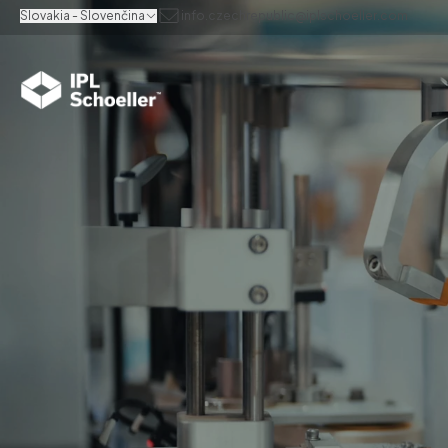
Slovakia - Slovenčina
info.czechrepublic@iplschoeller.com