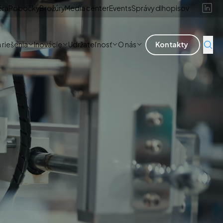
éra
Pobočky
Brožúry
Media center
Events
Správy dlhopisov
 riešenia
Inovácie
Udržateľnosť
O nás
Kontakty