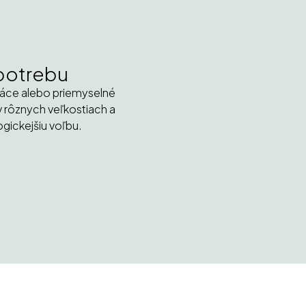
 potrebu
máce alebo priemyselné
v rôznych veľkostiach a
gickejšiu voľbu.