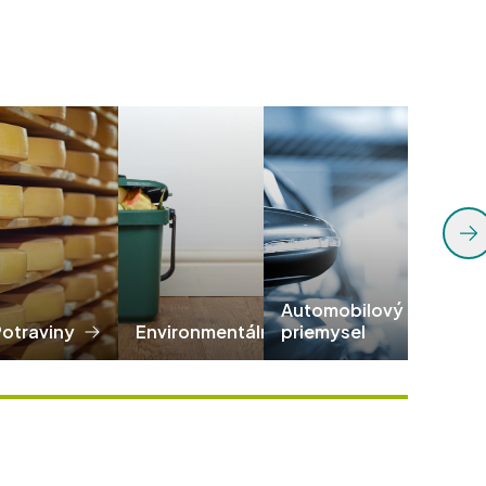
Automobilový
Potraviny
Environmentálny
priemysel