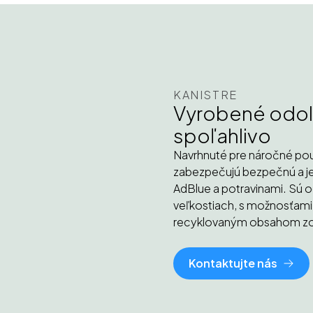
KANISTRE
Vyrobené odoln
spoľahlivo
Navrhnuté pre náročné použ
zabezpečujú bezpečnú a je
AdBlue a potravinami. Sú 
veľkostiach, s možnosťami 
recyklovaným obsahom zos
Kontaktujte nás