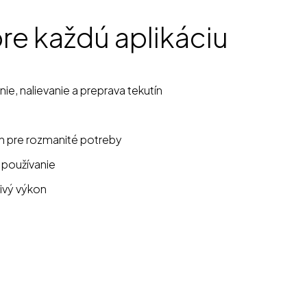
pre každú aplikáciu
e, nalievanie a preprava tekutín
h pre rozmanité potreby
 používanie
ivý výkon