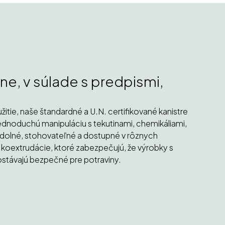
e, v súlade s predpismi,
itie, naše štandardné a U.N. certifikované kanistre
dnoduchú manipuláciu s tekutinami, chemikáliami,
odolné, stohovateľné a dostupné v rôznych
koextrudácie, ktoré zabezpečujú, že výrobky s
távajú bezpečné pre potraviny.