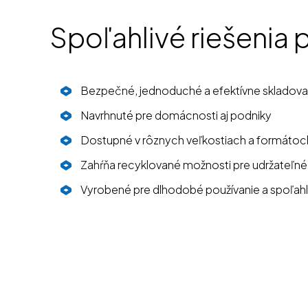
Spoľahlivé riešenia 
Bezpečné, jednoduché a efektívne skladovani
Navrhnuté pre domácnosti aj podniky
Dostupné v rôznych veľkostiach a formátoc
Zahŕňa recyklované možnosti pre udržateľné
Vyrobené pre dlhodobé používanie a spoľahl