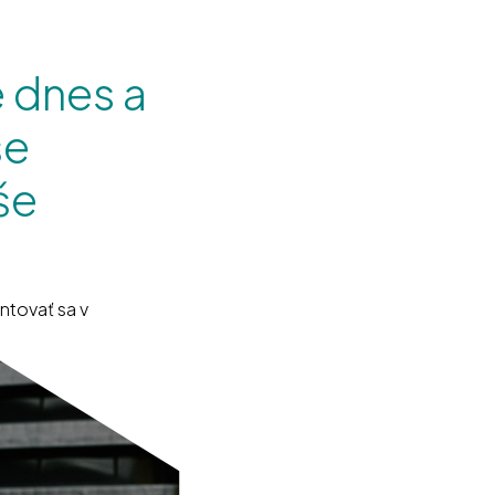
e dnes a
še
še
tovať sa v