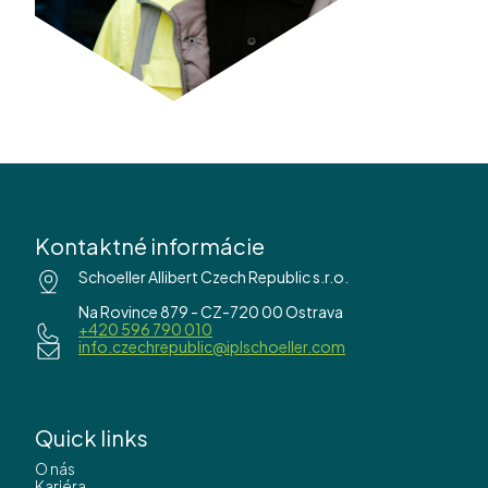
Kontaktné informácie
Schoeller Allibert Czech Republic s.r.o.
Na Rovince 879 - CZ-720 00 Ostrava
+420 596 790 010
info.czechrepublic@iplschoeller.com
Quick links
O nás
Kariéra