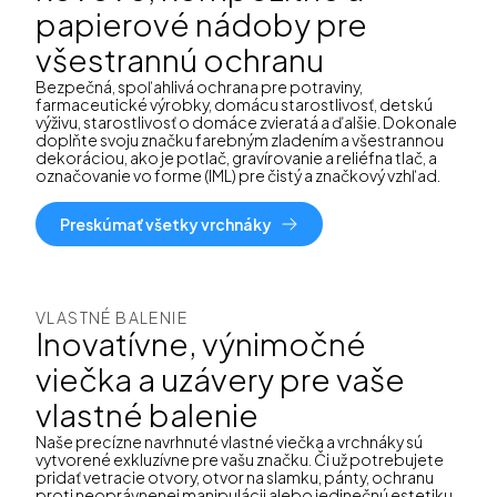
papierové nádoby pre
všestrannú ochranu
Bezpečná, spoľahlivá ochrana pre potraviny,
farmaceutické výrobky, domácu starostlivosť, detskú
výživu, starostlivosť o domáce zvieratá a ďalšie. Dokonale
doplňte svoju značku farebným zladením a všestrannou
dekoráciou, ako je potlač, gravírovanie a reliéfna tlač, a
označovanie vo forme (IML) pre čistý a značkový vzhľad.
Preskúmať všetky vrchnáky
VLASTNÉ BALENIE
Inovatívne, výnimočné
viečka a uzávery pre vaše
vlastné balenie
Naše precízne navrhnuté vlastné viečka a vrchnáky sú
vytvorené exkluzívne pre vašu značku. Či už potrebujete
pridať vetracie otvory, otvor na slamku, pánty, ochranu
proti neoprávnenej manipulácii alebo jedinečnú estetiku