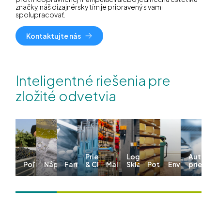
značky, náš dizajnérsky tím je pripravený s vami
spolupracovať.
Kontaktujte nás
Inteligentné riešenia pre
zložité odvetvia
Priemysel
Logistika &
Automo
Poľnohospodárstvo
Nápoje
Farmácia
& Chémia
Maloobchod
Skladovanie
Potraviny
Environmentá
priemys