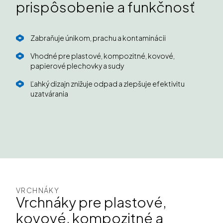
prispôsobenie a funkčnosť
Zabraňuje únikom, prachu a kontaminácii
Vhodné pre plastové, kompozitné, kovové,
papierové plechovky a sudy
Ľahký dizajn znižuje odpad a zlepšuje efektivitu
uzatvárania
VRCHNÁKY
Vrchnáky pre plastové,
kovové, kompozitné a