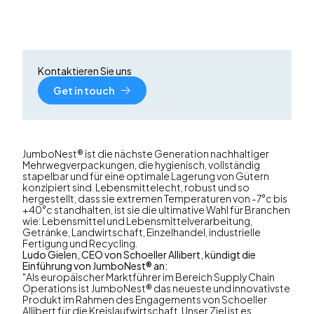
Kontaktieren Sie uns
Get in touch
JumboNest® ist die nächste Generation nachhaltiger
Mehrwegverpackungen, die hygienisch, vollständig
stapelbar und für eine optimale Lagerung von Gütern
konzipiert sind. Lebensmittelecht, robust und so
hergestellt, dass sie extremen Temperaturen von -7°c bis
+40°c standhalten, ist sie die ultimative Wahl für Branchen
wie: Lebensmittel und Lebensmittelverarbeitung,
Getränke, Landwirtschaft, Einzelhandel, industrielle
Fertigung und Recycling.
Ludo Gielen, CEO von Schoeller Allibert, kündigt die
Einführung von JumboNest® an:
"Als europäischer Marktführer im Bereich Supply Chain
Operations ist JumboNest® das neueste und innovativste
Produkt im Rahmen des Engagements von Schoeller
Allibert für die Kreislaufwirtschaft. Unser Ziel ist es,