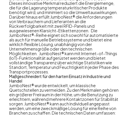
Dieses innovative Merkmal reduziert die Energiemenge,
die für die Lagerung temperaturkritischer Produkte
benötigt wird, und minimiert so die Umweltauswirkungen.
Darüber hinaus erfüllt JumboNest® die Anforderungen
von Verbrauchern und Lieferanten an die
Rückverfolgbarkeit mit zwei RFID-Panels und
ausgewiesenen Klarsicht-Etikettenzonen. Die
JumboNest®-Reihe eignet sich sowohl für automatisierte
als auch für manuelle Betriebssysteme und bietet eine
wirklich flexible Lösung, unabhängig von der
Unternehmensgröße oder den technischen
Möglichkeiten. JumboNest® kann mit Internet-of-Things
(IoT)-Funktionalität aufgerüstet werden und bietet
vollständige Transparenz über wichtige Statistiken wie
Standort, Temperatur und Feuchtigkeit in jeder Phase des
Transportprozesses.
Maßgeschneidert für den harten Einsatz in Industrie und
Handel
JumboNest® wurde entwickelt, um klassische
Quetschstellen zu vermeiden. Zu den Merkmalen gehören
ein größerer Freiraum in der Höhe, um die Benutzung zu
erleichtern, während mehrere Kontaktzonen für Stabilität
sorgen. JumboNest® kann auch individuell angepasst
werden, um eine zweckmäßige Lösung für eine Reihe von
Branchen zu schaffen. Die technischen Daten umfassen: