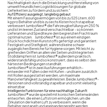
Nachhaltigkeit durch die Entwicklung und Herstellung von
umweltfreundlichen Logistiklösungen für globale
Lieferketten zu fördern und zu sichern."
Auf Effizienz ausgelegt, langlebig gebaut
Mit einem Fassungsvermögen von bis zu 525 Litern, 600
kg pro Behälter und bis zu sechs Kisten hoch stapelbar,
verbessert JumboNest® die Fahrzeugbefüllung um 250 %
und ist im leeren Zustand verschachtelbar - so können
Lieferanten und Spediteure den begrenzten Frachtraum
optimal nutzen. JumboNest® ist aus einem einzigen
Stück hochdichten Kunststoffs gefertigt und garantiert
Festigkeit und Steifigkeit, während keine schwer
zugänglichen Bereiche für Hygiene sorgen. Mit leicht zu
greifenden Griffen an allen vier Seiten und integrierten
Stoßdämpfern ist JumboNest® außerdem praktisch,
widerstandsfähig und so konstruiert, dass es selbst den
härtesten Bedingungen standhält.
JumboNest® ist in zwei Ausführungen erhältlich -
entweder mit Füßen oder mit Kufen - und kann zusätzlich
mit Rollen ausgestattet werden, um maximale
Manövrierfähigkeit zu gewährleisten. Beide JumboNest®-
Versionen sind vollständig stapelbar und somit vielseitig
einsetzbar.
Intelligente Funktionen für eine nachhaltige Zukunft
JumboNest® wurde speziell mit konischen Seitenwänden
entworfen, die einen Luftstrom ermöglichen, um die
Zirkulation der kalten Luft zu verbessern, wenn die
Behälter gestapelt und aneinandergereiht werden.