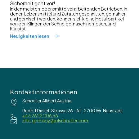
Sicherheit geht vor!
In den meisten lebensmittelverarbeitenden Betrieben, in
denen Lebensmittel und Zutaten geschnitten, gemahlen
und gemischt werden, können sich kleine Metallpartikel
von den Klingen der Schneidemaschinen lösen, und
Kunstst...
Neuigkeiten lesen
Kontaktinformationen
Schoeller Allibert Austria
Rudolf Diesel-Strasse 26 - AT-2700 Wr. Neustadt
+43 2622 206 56
info.germany@iplschoeller.com