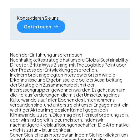
Kontaktieren Sie uns
Get in touch
Nach der Einführung unserer neuen
Nachhaltigkeitsstrategie hat unsere Global Sustainability
Director, Britta Wyss Bisang, mit The Logistics Point über
den Prozess der Entwicklung gesprochen.
In einem breit angelegten Interview erörtern wir die
Erkenntnisse und Ergebnisse, die bei der Ausarbeitung
der Strategie in Zusammenarbeit mit den
Interessengruppen gewonnen wurden. Es geht auch um
die Herausforderungen, die mit der Umsetzung eines
Kulturwandels auf allen Ebenen des Unternehmens
verbunden sind, und unterstreicht unser Engagement, ein
wichtiger Akteur im globalen Kampf gegen den
Klimawandel zu sein. Dies mag eine Herausforderung sein,
aber wir sind bereit, sie zu meistern, indem wir
nachhaltigere Kreislauflösungen schaffen. Die Alternative
- nichts zu tun - ist undenkbar.
Sehen Sie sich das Interview an, indem Sie
hier
klicken, um
zu erfahren, wie wir durch Innovationen für eine