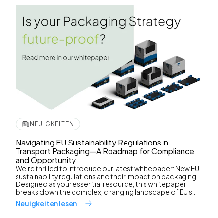
NEUIGKEITEN
Navigating EU Sustainability Regulations in
Transport Packaging—A Roadmap for Compliance
and Opportunity
We’re thrilled to introduce our latest whitepaper: New EU
sustainability regulations and their impact on packaging.
Designed as your essential resource, this whitepaper
breaks down the complex, changing landscape of EU s...
Neuigkeiten lesen