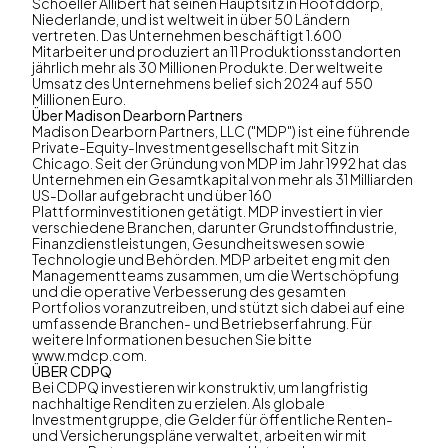
Schoeller Allibert hat seinen Hauptsitz in Hoofddorp,
Niederlande, und ist weltweit in über 50 Ländern
vertreten. Das Unternehmen beschäftigt 1.600
Mitarbeiter und produziert an 11 Produktionsstandorten
jährlich mehr als 30 Millionen Produkte. Der weltweite
Umsatz des Unternehmens belief sich 2024 auf 550
Millionen Euro.
Über Madison Dearborn Partners
Madison Dearborn Partners, LLC ("MDP") ist eine führende
Private-Equity-Investmentgesellschaft mit Sitz in
Chicago. Seit der Gründung von MDP im Jahr 1992 hat das
Unternehmen ein Gesamtkapital von mehr als 31 Milliarden
US-Dollar aufgebracht und über 160
Plattforminvestitionen getätigt. MDP investiert in vier
verschiedene Branchen, darunter Grundstoffindustrie,
Finanzdienstleistungen, Gesundheitswesen sowie
Technologie und Behörden. MDP arbeitet eng mit den
Managementteams zusammen, um die Wertschöpfung
und die operative Verbesserung des gesamten
Portfolios voranzutreiben, und stützt sich dabei auf eine
umfassende Branchen- und Betriebserfahrung. Für
weitere Informationen besuchen Sie bitte
www.mdcp.com.
ÜBER CDPQ
Bei CDPQ investieren wir konstruktiv, um langfristig
nachhaltige Renditen zu erzielen. Als globale
Investmentgruppe, die Gelder für öffentliche Renten-
und Versicherungspläne verwaltet, arbeiten wir mit