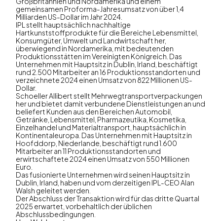
Großbritannien und Nordamerika und einem
gemeinsamen Proforma-Jahresumsatz von über 1,4
Milliarden US-Dollar im Jahr 2024.
IPL stellt hauptsächlich nachhaltige
Hartkunststoffprodukte für die Bereiche Lebensmittel,
Konsumgüter, Umwelt und Landwirtschaft her,
überwiegend in Nordamerika, mit bedeutenden
Produktionsstätten im Vereinigten Königreich. Das
Unternehmen mit Hauptsitz in Dublin, Irland, beschäftigt
rund 2.500 Mitarbeiter an 16 Produktionsstandorten und
verzeichnete 2024 einen Umsatz von 822 Millionen US-
Dollar.
Schoeller Allibert stellt Mehrwegtransportverpackungen
her und bietet damit verbundene Dienstleistungen an und
beliefert Kunden aus den Bereichen Automobil,
Getränke, Lebensmittel, Pharmazeutika, Kosmetika,
Einzelhandel und Materialtransport, hauptsächlich in
Kontinentaleuropa. Das Unternehmen mit Hauptsitz in
Hoofddorp, Niederlande, beschäftigt rund 1.600
Mitarbeiter an 11 Produktionsstandorten und
erwirtschaftete 2024 einen Umsatz von 550 Millionen
Euro.
Das fusionierte Unternehmen wird seinen Hauptsitz in
Dublin, Irland, haben und vom derzeitigen IPL-CEO Alan
Walsh geleitet werden.
Der Abschluss der Transaktion wird für das dritte Quartal
2025 erwartet, vorbehaltlich der üblichen
Abschlussbedingungen.