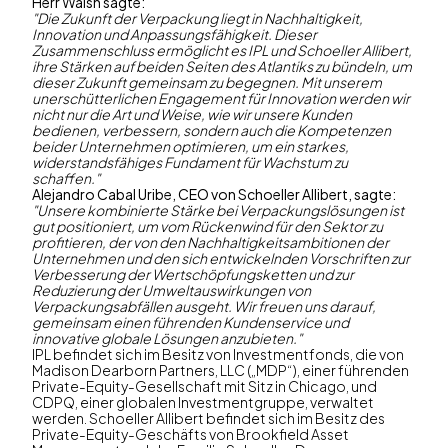
Herr Walsh sagte:
"Die Zukunft der Verpackung liegt in Nachhaltigkeit,
Innovation und Anpassungsfähigkeit. Dieser
Zusammenschluss ermöglicht es IPL und Schoeller Allibert,
ihre Stärken auf beiden Seiten des Atlantiks zu bündeln, um
dieser Zukunft gemeinsam zu begegnen. Mit unserem
unerschütterlichen Engagement für Innovation werden wir
nicht nur die Art und Weise, wie wir unsere Kunden
bedienen, verbessern, sondern auch die Kompetenzen
beider Unternehmen optimieren, um ein starkes,
widerstandsfähiges Fundament für Wachstum zu
schaffen."
Alejandro Cabal Uribe, CEO von Schoeller Allibert, sagte:
"Unsere kombinierte Stärke bei Verpackungslösungen ist
gut positioniert, um vom Rückenwind für den Sektor zu
profitieren, der von den Nachhaltigkeitsambitionen der
Unternehmen und den sich entwickelnden Vorschriften zur
Verbesserung der Wertschöpfungsketten und zur
Reduzierung der Umweltauswirkungen von
Verpackungsabfällen ausgeht. Wir freuen uns darauf,
gemeinsam einen führenden Kundenservice und
innovative globale Lösungen anzubieten."
IPL befindet sich im Besitz von Investmentfonds, die von
Madison Dearborn Partners, LLC („MDP“), einer führenden
Private-Equity-Gesellschaft mit Sitz in Chicago, und
CDPQ, einer globalen Investmentgruppe, verwaltet
werden. Schoeller Allibert befindet sich im Besitz des
Private-Equity-Geschäfts von Brookfield Asset