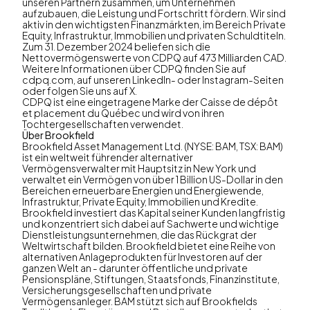
unseren Partnern zusammen, um Unternehmen
aufzubauen, die Leistung und Fortschritt fördern. Wir sind
aktiv in den wichtigsten Finanzmärkten, im Bereich Private
Equity, Infrastruktur, Immobilien und privaten Schuldtiteln.
Zum 31. Dezember 2024 beliefen sich die
Nettovermögenswerte von CDPQ auf 473 Milliarden CAD.
Weitere Informationen über CDPQ finden Sie auf
cdpq.com, auf unseren LinkedIn- oder Instagram-Seiten
oder folgen Sie uns auf X.
CDPQ ist eine eingetragene Marke der Caisse de dépôt
et placement du Québec und wird von ihren
Tochtergesellschaften verwendet.
Über Brookfield
Brookfield Asset Management Ltd. (NYSE: BAM, TSX: BAM)
ist ein weltweit führender alternativer
Vermögensverwalter mit Hauptsitz in New York und
verwaltet ein Vermögen von über 1 Billion US-Dollar in den
Bereichen erneuerbare Energien und Energiewende,
Infrastruktur, Private Equity, Immobilien und Kredite.
Brookfield investiert das Kapital seiner Kunden langfristig
und konzentriert sich dabei auf Sachwerte und wichtige
Dienstleistungsunternehmen, die das Rückgrat der
Weltwirtschaft bilden. Brookfield bietet eine Reihe von
alternativen Anlageprodukten für Investoren auf der
ganzen Welt an - darunter öffentliche und private
Pensionspläne, Stiftungen, Staatsfonds, Finanzinstitute,
Versicherungsgesellschaften und private
Vermögensanleger. BAM stützt sich auf Brookfields