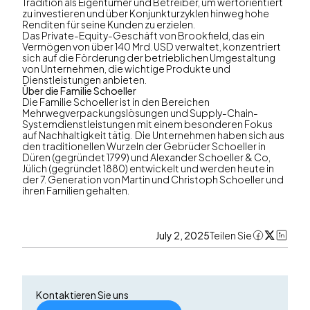
Tradition als Eigentümer und Betreiber, um wertorientiert
zu investieren und über Konjunkturzyklen hinweg hohe
Renditen für seine Kunden zu erzielen.
Das Private-Equity-Geschäft von Brookfield, das ein
Vermögen von über 140 Mrd. USD verwaltet, konzentriert
sich auf die Förderung der betrieblichen Umgestaltung
von Unternehmen, die wichtige Produkte und
Dienstleistungen anbieten.
Über die Familie Schoeller
Die Familie Schoeller ist in den Bereichen
Mehrwegverpackungslösungen und Supply-Chain-
Systemdienstleistungen mit einem besonderen Fokus
auf Nachhaltigkeit tätig. Die Unternehmen haben sich aus
den traditionellen Wurzeln der Gebrüder Schoeller in
Düren (gegründet 1799) und Alexander Schoeller & Co,
Jülich (gegründet 1880) entwickelt und werden heute in
der 7. Generation von Martin und Christoph Schoeller und
ihren Familien gehalten.
July 2, 2025
Teilen Sie
Kontaktieren Sie uns