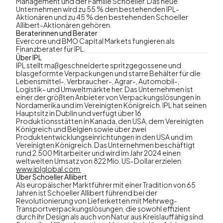
Management und der Familie Schoeller. Das neue
Unternehmen wird zu 55 % den bestehenden IPL-
Aktionären und zu 45 % den bestehenden Schoeller
Allibert-Aktionären gehören.
Beraterinnen und Berater
Evercore und BMO Capital Markets fungieren als
Finanzberater für IPL.
Über IPL
IPL stellt maßgeschneiderte spritzgegossene und
blasgeformte Verpackungen und starre Behälter für die
Lebensmittel-, Verbraucher-, Agrar-, Automobil-,
Logistik- und Umweltmärkte her. Das Unternehmen ist
einer der größten Anbieter von Verpackungslösungen in
Nordamerika und im Vereinigten Königreich. IPL hat seinen
Hauptsitz in Dublin und verfügt über 16
Produktionsstätten in Kanada, den USA, dem Vereinigten
Königreich und Belgien sowie über zwei
Produktentwicklungseinrichtungen in den USA und im
Vereinigten Königreich. Das Unternehmen beschäftigt
rund 2.500 Mitarbeiter und wird im Jahr 2024 einen
weltweiten Umsatz von 822 Mio. US-Dollar erzielen.
www.iplglobal.com
Über Schoeller Allibert
Als europäischer Marktführer mit einer Tradition von 65
Jahren ist Schoeller Allibert führend bei der
Revolutionierung von Lieferketten mit Mehrweg-
Transportverpackungslösungen, die sowohl effizient
durch ihr Design als auch von Natur aus Kreislauffähig sind.