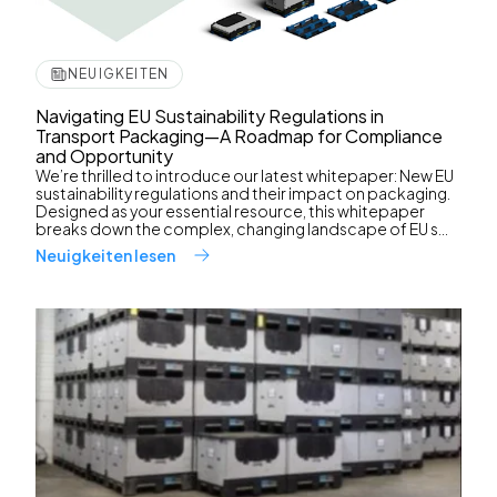
NEUIGKEITEN
Navigating EU Sustainability Regulations in
Transport Packaging—A Roadmap for Compliance
and Opportunity
We’re thrilled to introduce our latest whitepaper: New EU
sustainability regulations and their impact on packaging.
Designed as your essential resource, this whitepaper
breaks down the complex, changing landscape of EU s...
Neuigkeiten lesen