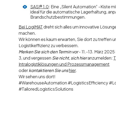
SASI® 1.0
: Eine „Silent Automation“ -Kiste
ideal für die automatische Lagerhaltung, a
Brandschutzbestimmungen.
Bei LogiMAT
dreht sich alles um innovative Lösung
machen.
Wir können es kaum erwarten, Sie dort zu treffen un
Logistikeffizienz zu verbessern.
Merken Sie sich den Termin vor
- 11.-13. März 2025
3, und vergessen
Sie nicht, sich hier
anzumelden:
T
Intralogistiklösungen und Prozessmanagement
oder
kontaktieren Sie uns
hier
.
Wir sehen uns dort!
#WarehouseAutomation #LogisticsEfficiency #Lo
#TailoredLogisticsSolutions