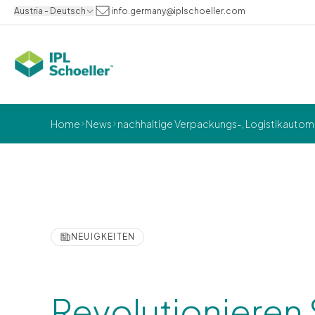
Austria - Deutsch
info.germany@iplschoeller.com
Home
News
nachhaltige Verpackungs-, Logistikautom
NEUIGKEITEN
Revolutionieren 