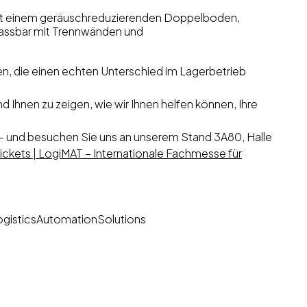
 mit einem geräuschreduzierenden Doppelboden,
npassbar mit Trennwänden und
en, die einen echten Unterschied im Lagerbetrieb
d Ihnen zu zeigen, wie wir Ihnen helfen können, Ihre
 - und besuchen Sie uns an unserem Stand 3A80, Halle
ickets | LogiMAT – Internationale Fachmesse für
gisticsAutomationSolutions