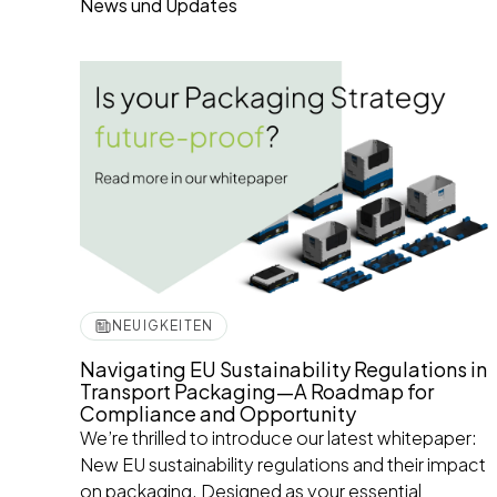
News und Updates
NEUIGKEITEN
Navigating EU Sustainability Regulations in
Transport Packaging—A Roadmap for
Compliance and Opportunity
We’re thrilled to introduce our latest whitepaper:
New EU sustainability regulations and their impact
on packaging. Designed as your essential