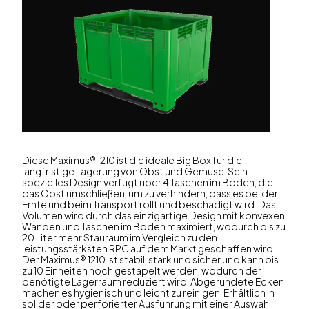
Diese Maximus® 1210 ist die ideale Big Box für die
langfristige Lagerung von Obst und Gemüse. Sein
spezielles Design verfügt über 4 Taschen im Boden, die
das Obst umschließen, um zu verhindern, dass es bei der
Ernte und beim Transport rollt und beschädigt wird. Das
Volumen wird durch das einzigartige Design mit konvexen
Wänden und Taschen im Boden maximiert, wodurch bis zu
20 Liter mehr Stauraum im Vergleich zu den
leistungsstärksten RPC auf dem Markt geschaffen wird.
Der Maximus® 1210 ist stabil, stark und sicher und kann bis
zu 10 Einheiten hoch gestapelt werden, wodurch der
benötigte Lagerraum reduziert wird. Abgerundete Ecken
machen es hygienisch und leicht zu reinigen. Erhältlich in
solider oder perforierter Ausführung mit einer Auswahl