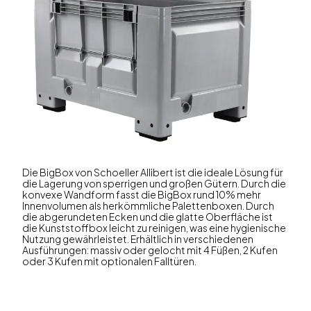
Die BigBox von Schoeller Allibert ist die ideale Lösung für
die Lagerung von sperrigen und großen Gütern. Durch die
konvexe Wandform fasst die BigBox rund 10% mehr
Innenvolumen als herkömmliche Palettenboxen. Durch
die abgerundeten Ecken und die glatte Oberfläche ist
die Kunststoffbox leicht zu reinigen, was eine hygienische
Nutzung gewährleistet. Erhältlich in verschiedenen
Ausführungen: massiv oder gelocht mit 4 Füßen, 2 Kufen
oder 3 Kufen mit optionalen Falltüren.