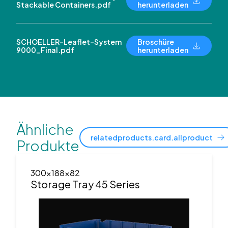
Stackable Containers.pdf
herunterladen
SCHOELLER-Leaflet-System
Broschüre
9000_Final.pdf
herunterladen
Ähnliche
relatedproducts.card.allproduct
Produkte
300x188x82
Storage Tray 45 Series