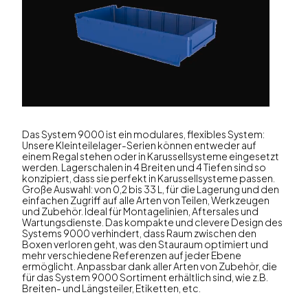
Das System 9000 ist ein modulares, flexibles System:
Unsere Kleinteilelager-Serien können entweder auf
einem Regal stehen oder in Karussellsysteme eingesetzt
werden. Lagerschalen in 4 Breiten und 4 Tiefen sind so
konzipiert, dass sie perfekt in Karussellsysteme passen.
Große Auswahl: von 0,2 bis 33 L, für die Lagerung und den
einfachen Zugriff auf alle Arten von Teilen, Werkzeugen
und Zubehör. Ideal für Montagelinien, Aftersales und
Wartungsdienste. Das kompakte und clevere Design des
Systems 9000 verhindert, dass Raum zwischen den
Boxen verloren geht, was den Stauraum optimiert und
mehr verschiedene Referenzen auf jeder Ebene
ermöglicht. Anpassbar dank aller Arten von Zubehör, die
für das System 9000 Sortiment erhältlich sind, wie z.B.
Breiten- und Längsteiler, Etiketten, etc.