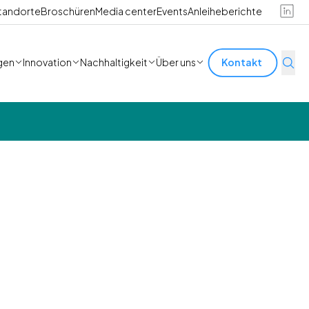
tandorte
Broschüren
Media center
Events
Anleiheberichte
gen
Innovation
Nachhaltigkeit
Über uns
Kontakt