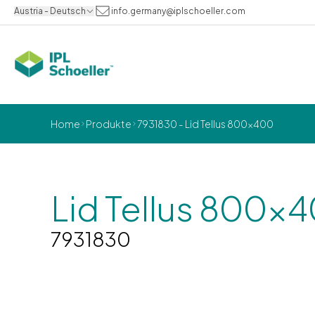
Austria - Deutsch
info.germany@iplschoeller.com
Home
Produkte
7931830 - Lid Tellus 800x400
Lid Tellus 800x
7931830