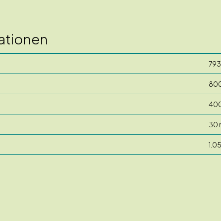
ationen
793
80
40
30
1.0